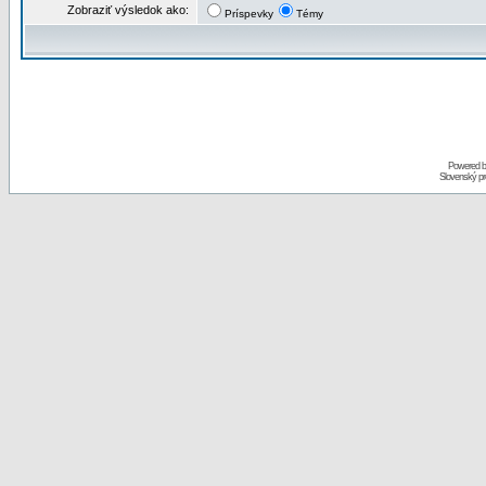
Zobraziť výsledok ako:
Príspevky
Témy
Powered 
Slovenský p