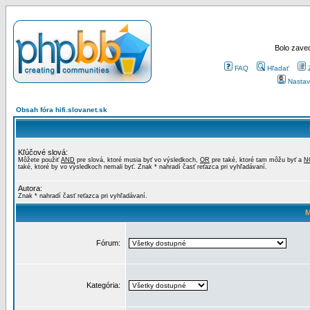
Bolo zaved
FAQ
Hľadať
Nastav
Obsah fóra hifi.slovanet.sk
Kľúčové slová:
Môžete použiť
AND
pre slová, ktoré musia byť vo výsledkoch,
OR
pre také, ktoré tam môžu byť a
N
také, ktoré by vo výsledkoch nemali byť. Znak * nahradí časť reťazca pri vyhľadávaní.
Autora:
Znak * nahradí časť reťazca pri vyhľadávaní.
M
Fórum:
Kategória: