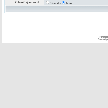
Zobraziť výsledok ako:
Príspevky
Témy
Powered 
Slovenský p