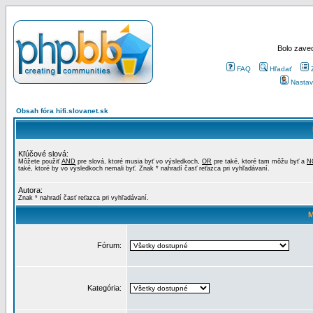
Bolo zaved
FAQ
Hľadať
Nastav
Obsah fóra hifi.slovanet.sk
Kľúčové slová:
Môžete použiť
AND
pre slová, ktoré musia byť vo výsledkoch,
OR
pre také, ktoré tam môžu byť a
N
také, ktoré by vo výsledkoch nemali byť. Znak * nahradí časť reťazca pri vyhľadávaní.
Autora:
Znak * nahradí časť reťazca pri vyhľadávaní.
M
Fórum:
Kategória: