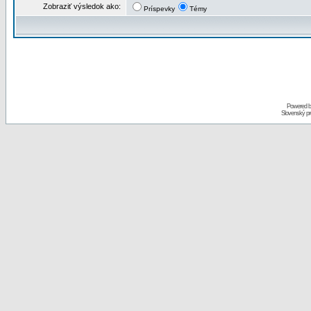
Zobraziť výsledok ako:
Príspevky
Témy
Powered 
Slovenský p