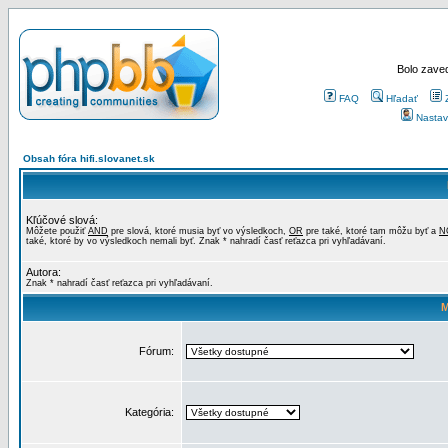
Bolo zaved
FAQ
Hľadať
Nastav
Obsah fóra hifi.slovanet.sk
Kľúčové slová:
Môžete použiť
AND
pre slová, ktoré musia byť vo výsledkoch,
OR
pre také, ktoré tam môžu byť a
N
také, ktoré by vo výsledkoch nemali byť. Znak * nahradí časť reťazca pri vyhľadávaní.
Autora:
Znak * nahradí časť reťazca pri vyhľadávaní.
M
Fórum:
Kategória: