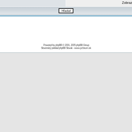
Zobraz
Powered by
phpBB
© 2001, 2005 phpBB Group
Slovenský preklad
phpBB Slovak
-
www.pcforum.sk