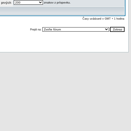
 prvých
znakov z príspevku.
Časy uvádzané v GMT + 1 hodina
Prejdi na: