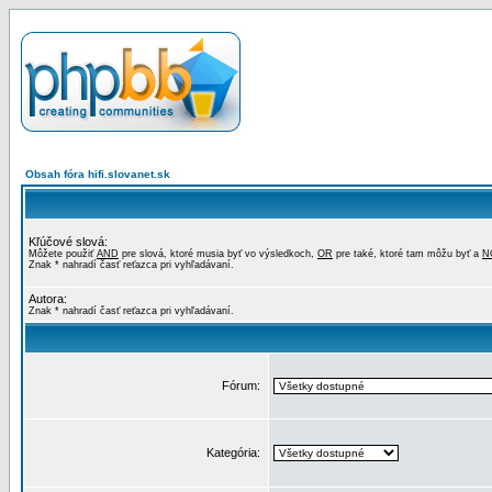
Obsah fóra hifi.slovanet.sk
Kľúčové slová:
Môžete použiť
AND
pre slová, ktoré musia byť vo výsledkoch,
OR
pre také, ktoré tam môžu byť a
N
Znak * nahradí časť reťazca pri vyhľadávaní.
Autora:
Znak * nahradí časť reťazca pri vyhľadávaní.
Fórum:
Kategória: