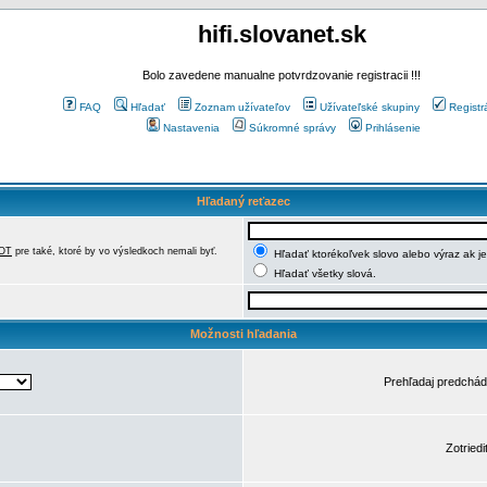
hifi.slovanet.sk
Bolo zavedene manualne potvrdzovanie registracii !!!
FAQ
Hľadať
Zoznam užívateľov
Užívateľské skupiny
Registr
Nastavenia
Súkromné správy
Prihlásenie
Hľadaný reťazec
OT
pre také, ktoré by vo výsledkoch nemali byť.
Hľadať ktorékoľvek slovo alebo výraz ak j
Hľadať všetky slová.
Možnosti hľadania
Prehľadaj predchá
Zotriedi