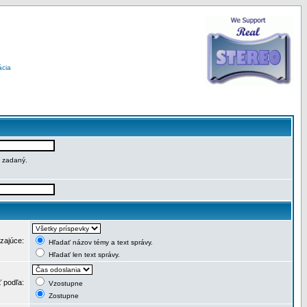
ácia
e zadaný.
dzajúce:
Hľadať názov témy a text správy.
Hľadať len text správy.
ť podľa:
Vzostupne
Zostupne