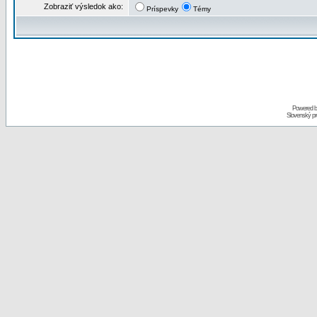
Zobraziť výsledok ako:
Príspevky
Témy
Powered 
Slovenský p