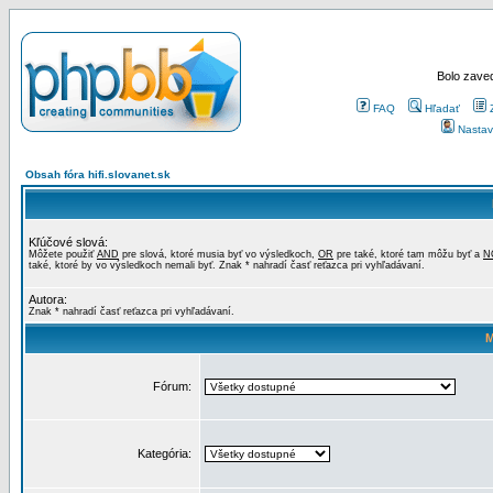
Bolo zaved
FAQ
Hľadať
Nastav
Obsah fóra hifi.slovanet.sk
Kľúčové slová:
Môžete použiť
AND
pre slová, ktoré musia byť vo výsledkoch,
OR
pre také, ktoré tam môžu byť a
N
také, ktoré by vo výsledkoch nemali byť. Znak * nahradí časť reťazca pri vyhľadávaní.
Autora:
Znak * nahradí časť reťazca pri vyhľadávaní.
M
Fórum:
Kategória: