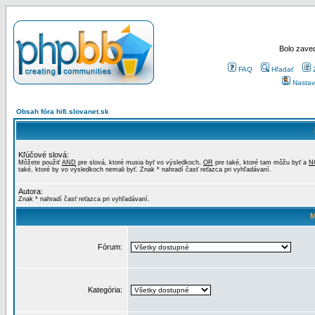
Bolo zaved
FAQ
Hľadať
Nastav
Obsah fóra hifi.slovanet.sk
Kľúčové slová:
Môžete použiť
AND
pre slová, ktoré musia byť vo výsledkoch,
OR
pre také, ktoré tam môžu byť a
N
také, ktoré by vo výsledkoch nemali byť. Znak * nahradí časť reťazca pri vyhľadávaní.
Autora:
Znak * nahradí časť reťazca pri vyhľadávaní.
M
Fórum:
Kategória: