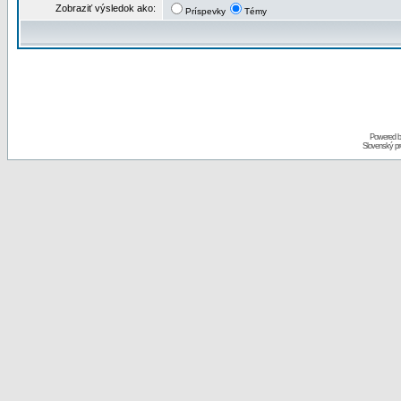
Zobraziť výsledok ako:
Príspevky
Témy
Powered 
Slovenský p