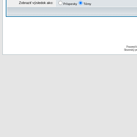
Zobraziť výsledok ako:
Príspevky
Témy
Powered 
Slovenský p