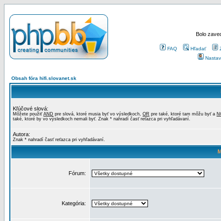
Bolo zaved
FAQ
Hľadať
Nastav
Obsah fóra hifi.slovanet.sk
Kľúčové slová:
Môžete použiť
AND
pre slová, ktoré musia byť vo výsledkoch,
OR
pre také, ktoré tam môžu byť a
N
také, ktoré by vo výsledkoch nemali byť. Znak * nahradí časť reťazca pri vyhľadávaní.
Autora:
Znak * nahradí časť reťazca pri vyhľadávaní.
M
Fórum:
Kategória: