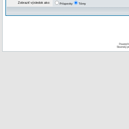
Zobraziť výsledok ako:
Príspevky
Témy
Powered 
Slovenský p