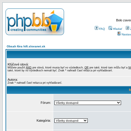
Bolo zaved
FAQ
Hľadať
Nastav
Obsah fóra hifi.slovanet.sk
Kľúčové slová:
Môžete použiť
AND
pre slová, ktoré musia byť vo výsledkoch,
OR
pre také, ktoré tam môžu byť a
N
také, ktoré by vo výsledkoch nemali byť. Znak * nahradí časť reťazca pri vyhľadávaní.
Autora:
Znak * nahradí časť reťazca pri vyhľadávaní.
M
Fórum:
Kategória: