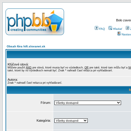
Bolo zaved
FAQ
Hľadať
Nastav
Obsah fóra hifi.slovanet.sk
Kľúčové slová:
Môžete použiť
AND
pre slová, ktoré musia byť vo výsledkoch,
OR
pre také, ktoré tam môžu byť a
N
také, ktoré by vo výsledkoch nemali byť. Znak * nahradí časť reťazca pri vyhľadávaní.
Autora:
Znak * nahradí časť reťazca pri vyhľadávaní.
M
Fórum:
Kategória: