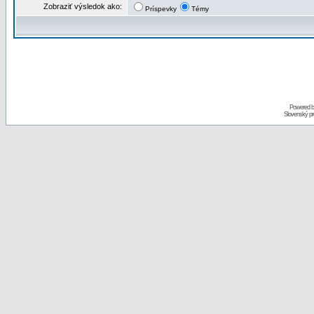
Zobraziť výsledok ako:
Príspevky
Témy
Powered 
Slovenský p