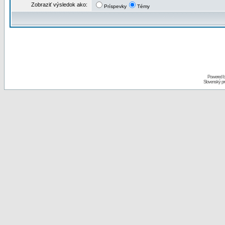
Zobraziť výsledok ako:
Príspevky
Témy
Powered 
Slovenský p