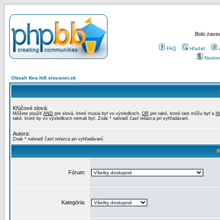
Bolo zaved
FAQ
Hľadať
Nastav
Obsah fóra hifi.slovanet.sk
Kľúčové slová:
Môžete použiť
AND
pre slová, ktoré musia byť vo výsledkoch,
OR
pre také, ktoré tam môžu byť a
N
také, ktoré by vo výsledkoch nemali byť. Znak * nahradí časť reťazca pri vyhľadávaní.
Autora:
Znak * nahradí časť reťazca pri vyhľadávaní.
M
Fórum:
Kategória: