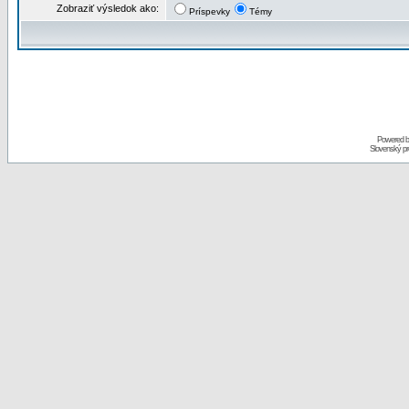
Zobraziť výsledok ako:
Príspevky
Témy
Powered 
Slovenský p