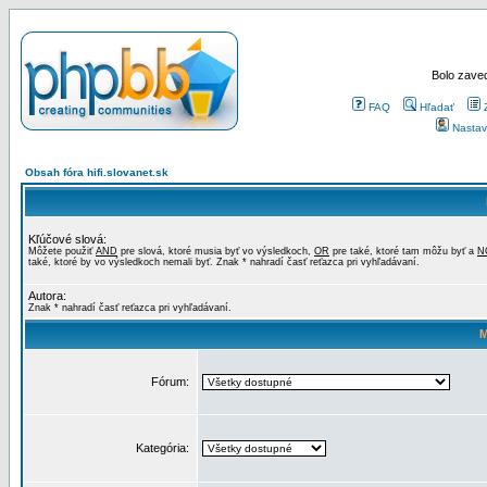
Bolo zaved
FAQ
Hľadať
Nastav
Obsah fóra hifi.slovanet.sk
Kľúčové slová:
Môžete použiť
AND
pre slová, ktoré musia byť vo výsledkoch,
OR
pre také, ktoré tam môžu byť a
N
také, ktoré by vo výsledkoch nemali byť. Znak * nahradí časť reťazca pri vyhľadávaní.
Autora:
Znak * nahradí časť reťazca pri vyhľadávaní.
M
Fórum:
Kategória: