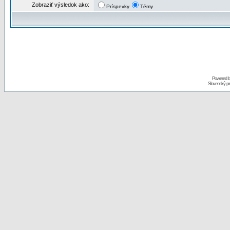
Zobraziť výsledok ako:
Príspevky
Témy
Powered 
Slovenský p