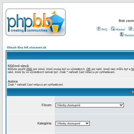
Bolo zaved
FAQ
Hľadať
Nastav
Obsah fóra hifi.slovanet.sk
Kľúčové slová:
Môžete použiť
AND
pre slová, ktoré musia byť vo výsledkoch,
OR
pre také, ktoré tam môžu byť a
N
také, ktoré by vo výsledkoch nemali byť. Znak * nahradí časť reťazca pri vyhľadávaní.
Autora:
Znak * nahradí časť reťazca pri vyhľadávaní.
M
Fórum:
Kategória: