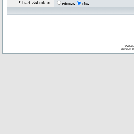
Zobraziť výsledok ako:
Príspevky
Témy
Powered 
Slovenský p