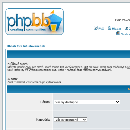
Bolo zaved
FAQ
Hľadať
Nastav
Obsah fóra hifi.slovanet.sk
Kľúčové slová:
Môžete použiť
AND
pre slová, ktoré musia byť vo výsledkoch,
OR
pre také, ktoré tam môžu byť a
N
také, ktoré by vo výsledkoch nemali byť. Znak * nahradí časť reťazca pri vyhľadávaní.
Autora:
Znak * nahradí časť reťazca pri vyhľadávaní.
M
Fórum:
Kategória: