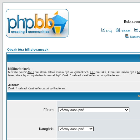
Bolo zaved
FAQ
Hľadať
Nastav
Obsah fóra hifi.slovanet.sk
Kľúčové slová:
Môžete použiť
AND
pre slová, ktoré musia byť vo výsledkoch,
OR
pre také, ktoré tam môžu byť a
N
také, ktoré by vo výsledkoch nemali byť. Znak * nahradí časť reťazca pri vyhľadávaní.
Autora:
Znak * nahradí časť reťazca pri vyhľadávaní.
M
Fórum:
Kategória: