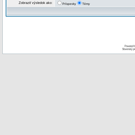
Zobraziť výsledok ako:
Príspevky
Témy
Powered 
Slovenský p