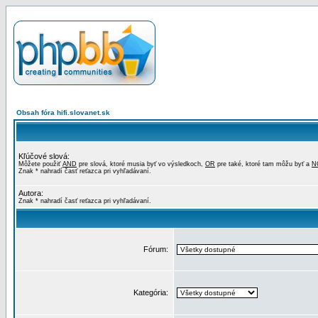
Obsah fóra hifi.slovanet.sk
Kľúčové slová:
Môžete použiť
AND
pre slová, ktoré musia byť vo výsledkoch,
OR
pre také, ktoré tam môžu byť a
N
Znak * nahradí časť reťazca pri vyhľadávaní.
Autora:
Znak * nahradí časť reťazca pri vyhľadávaní.
Fórum:
Kategória: