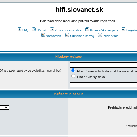
hifi.slovanet.sk
Bolo zavedene manualne potvrdzovanie registracii !!!
FAQ
Hľadať
Zoznam užívateľov
Užívateľské skupiny
Registr
Nastavenia
Súkromné správy
Prihlásenie
Hľadaný reťazec
OT
pre také, ktoré by vo výsledkoch nemali byť.
Hľadať ktorékoľvek slovo alebo výraz ak j
Hľadať všetky slová.
Možnosti hľadania
Prehľadaj predchá
Zotriedi