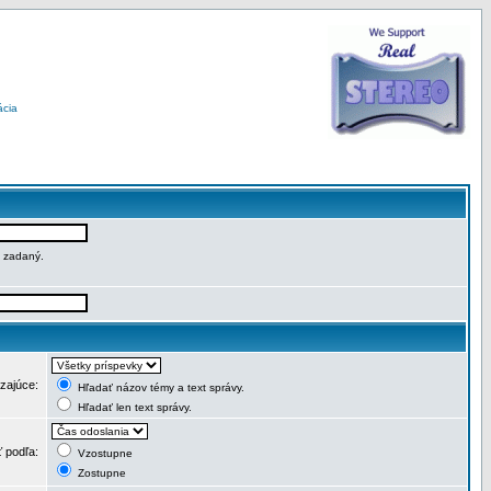
ácia
e zadaný.
dzajúce:
Hľadať názov témy a text správy.
Hľadať len text správy.
ť podľa:
Vzostupne
Zostupne