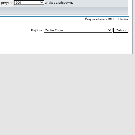
 prvých
znakov z príspevku.
Časy uvádzané v GMT + 1 hodina
Prejdi na: