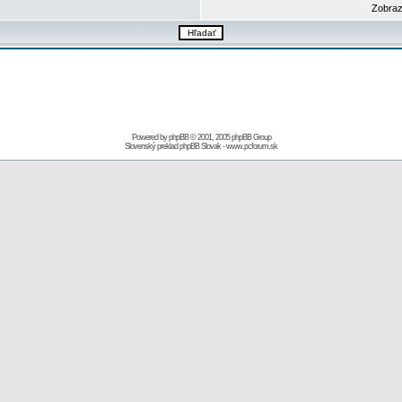
Zobraz
Powered by
phpBB
© 2001, 2005 phpBB Group
Slovenský preklad
phpBB Slovak
-
www.pcforum.sk