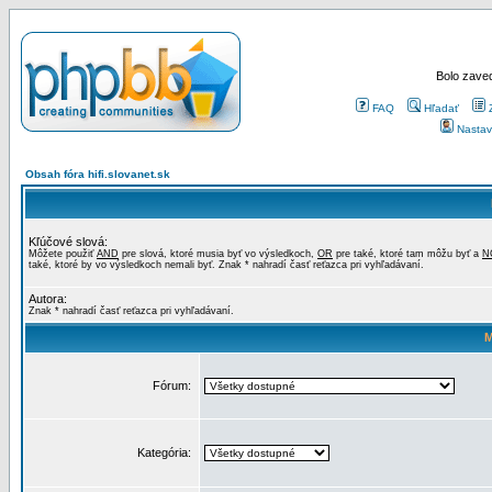
Bolo zaved
FAQ
Hľadať
Nastav
Obsah fóra hifi.slovanet.sk
Kľúčové slová:
Môžete použiť
AND
pre slová, ktoré musia byť vo výsledkoch,
OR
pre také, ktoré tam môžu byť a
N
také, ktoré by vo výsledkoch nemali byť. Znak * nahradí časť reťazca pri vyhľadávaní.
Autora:
Znak * nahradí časť reťazca pri vyhľadávaní.
M
Fórum:
Kategória: