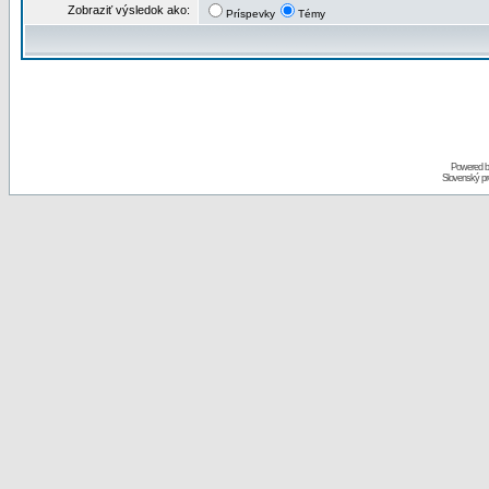
Zobraziť výsledok ako:
Príspevky
Témy
Powered 
Slovenský p