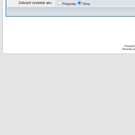
Zobraziť výsledok ako:
Príspevky
Témy
Powered 
Slovenský p