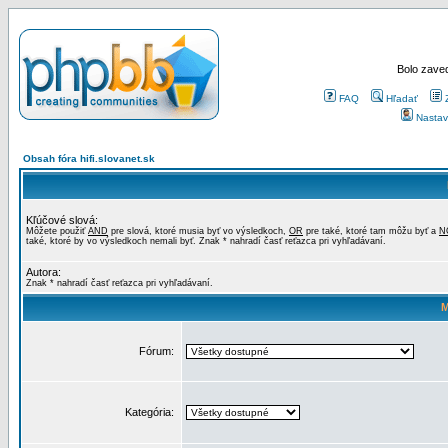
Bolo zaved
FAQ
Hľadať
Nastav
Obsah fóra hifi.slovanet.sk
Kľúčové slová:
Môžete použiť
AND
pre slová, ktoré musia byť vo výsledkoch,
OR
pre také, ktoré tam môžu byť a
N
také, ktoré by vo výsledkoch nemali byť. Znak * nahradí časť reťazca pri vyhľadávaní.
Autora:
Znak * nahradí časť reťazca pri vyhľadávaní.
M
Fórum:
Kategória: