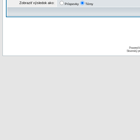
Zobraziť výsledok ako:
Príspevky
Témy
Powered 
Slovenský p