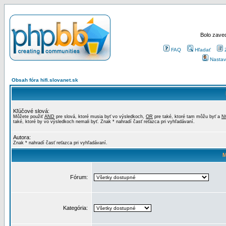
Bolo zaved
FAQ
Hľadať
Nastav
Obsah fóra hifi.slovanet.sk
Kľúčové slová:
Môžete použiť
AND
pre slová, ktoré musia byť vo výsledkoch,
OR
pre také, ktoré tam môžu byť a
N
také, ktoré by vo výsledkoch nemali byť. Znak * nahradí časť reťazca pri vyhľadávaní.
Autora:
Znak * nahradí časť reťazca pri vyhľadávaní.
M
Fórum:
Kategória: