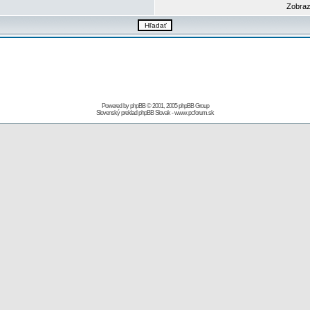
Zobraz
Powered by
phpBB
© 2001, 2005 phpBB Group
Slovenský preklad
phpBB Slovak
-
www.pcforum.sk