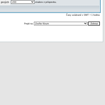
 prvých
znakov z príspevku.
Časy uvádzané v GMT + 1 hodina
Prejdi na: