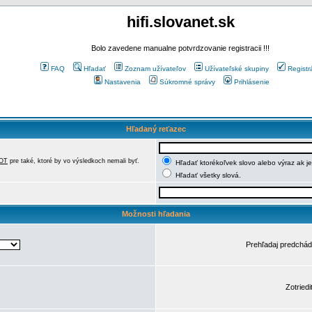
hifi.slovanet.sk
Bolo zavedene manualne potvrdzovanie registracii !!!
FAQ
Hľadať
Zoznam užívateľov
Užívateľské skupiny
Registr
Nastavenia
Súkromné správy
Prihlásenie
Hľadaný reťazec
OT
pre také, ktoré by vo výsledkoch nemali byť.
Hľadať ktorékoľvek slovo alebo výraz ak j
Hľadať všetky slová.
Možnosti hľadania
Prehľadaj predchá
Zotriedi