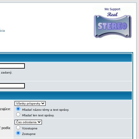
ácia
e zadaný.
dzajúce:
Hľadať názov témy a text správy.
Hľadať len text správy.
ť podľa:
Vzostupne
Zostupne