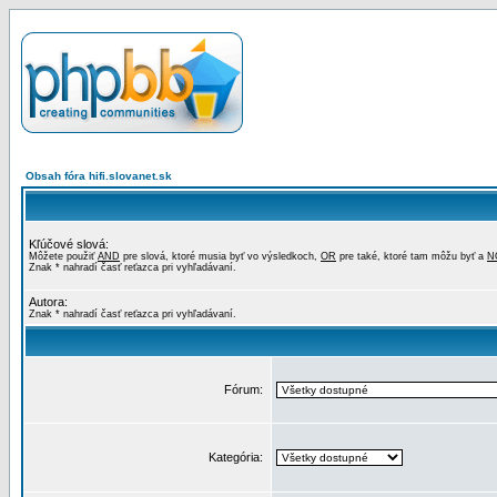
Obsah fóra hifi.slovanet.sk
Kľúčové slová:
Môžete použiť
AND
pre slová, ktoré musia byť vo výsledkoch,
OR
pre také, ktoré tam môžu byť a
N
Znak * nahradí časť reťazca pri vyhľadávaní.
Autora:
Znak * nahradí časť reťazca pri vyhľadávaní.
Fórum:
Kategória: