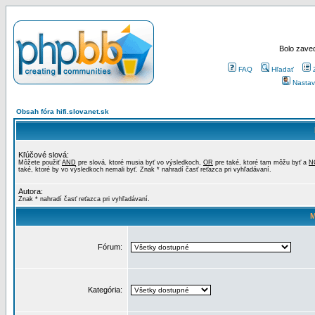
Bolo zaved
FAQ
Hľadať
Nastav
Obsah fóra hifi.slovanet.sk
Kľúčové slová:
Môžete použiť
AND
pre slová, ktoré musia byť vo výsledkoch,
OR
pre také, ktoré tam môžu byť a
N
také, ktoré by vo výsledkoch nemali byť. Znak * nahradí časť reťazca pri vyhľadávaní.
Autora:
Znak * nahradí časť reťazca pri vyhľadávaní.
M
Fórum:
Kategória: