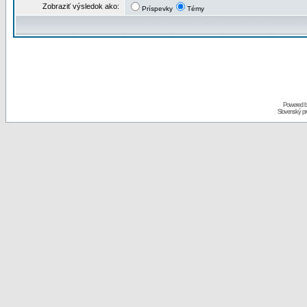
Zobraziť výsledok ako:
Príspevky
Témy
Powered 
Slovenský p