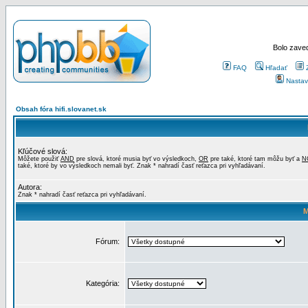
Bolo zaved
FAQ
Hľadať
Nastav
Obsah fóra hifi.slovanet.sk
Kľúčové slová:
Môžete použiť
AND
pre slová, ktoré musia byť vo výsledkoch,
OR
pre také, ktoré tam môžu byť a
N
také, ktoré by vo výsledkoch nemali byť. Znak * nahradí časť reťazca pri vyhľadávaní.
Autora:
Znak * nahradí časť reťazca pri vyhľadávaní.
M
Fórum:
Kategória: