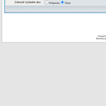
Zobraziť výsledok ako:
Príspevky
Témy
Powered 
Slovenský p