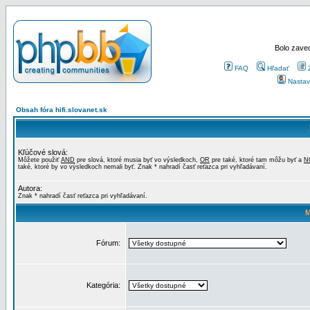
Bolo zaved
FAQ
Hľadať
Nastav
Obsah fóra hifi.slovanet.sk
Kľúčové slová:
Môžete použiť
AND
pre slová, ktoré musia byť vo výsledkoch,
OR
pre také, ktoré tam môžu byť a
N
také, ktoré by vo výsledkoch nemali byť. Znak * nahradí časť reťazca pri vyhľadávaní.
Autora:
Znak * nahradí časť reťazca pri vyhľadávaní.
M
Fórum:
Kategória: