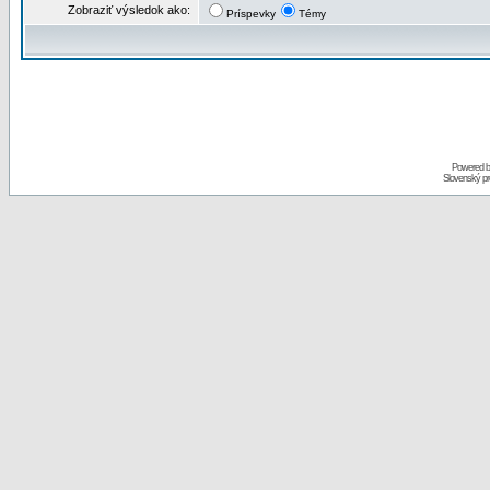
Zobraziť výsledok ako:
Príspevky
Témy
Powered 
Slovenský p