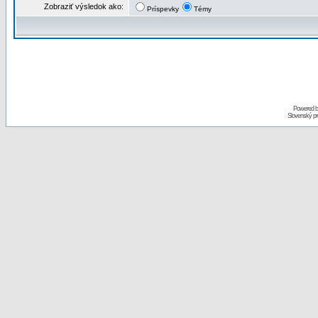
Zobraziť výsledok ako:
Príspevky
Témy
Powered 
Slovenský p