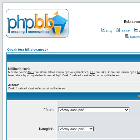
Bolo zaved
FAQ
Hľadať
Nastav
Obsah fóra hifi.slovanet.sk
Kľúčové slová:
Môžete použiť
AND
pre slová, ktoré musia byť vo výsledkoch,
OR
pre také, ktoré tam môžu byť a
N
také, ktoré by vo výsledkoch nemali byť. Znak * nahradí časť reťazca pri vyhľadávaní.
Autora:
Znak * nahradí časť reťazca pri vyhľadávaní.
M
Fórum:
Kategória: