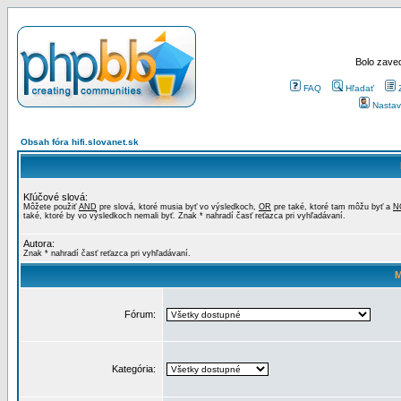
Bolo zaved
FAQ
Hľadať
Nastav
Obsah fóra hifi.slovanet.sk
Kľúčové slová:
Môžete použiť
AND
pre slová, ktoré musia byť vo výsledkoch,
OR
pre také, ktoré tam môžu byť a
N
také, ktoré by vo výsledkoch nemali byť. Znak * nahradí časť reťazca pri vyhľadávaní.
Autora:
Znak * nahradí časť reťazca pri vyhľadávaní.
M
Fórum:
Kategória: