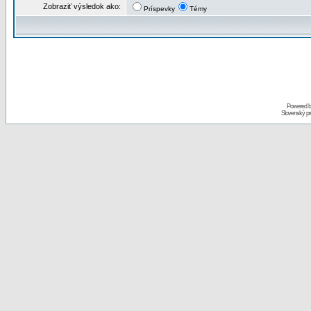
Zobraziť výsledok ako:
Príspevky
Témy
Powered 
Slovenský p