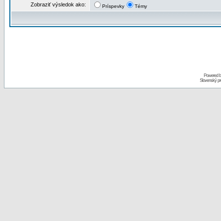
Zobraziť výsledok ako:
Príspevky
Témy
Powered 
Slovenský p