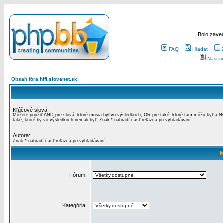
Bolo zaved
FAQ
Hľadať
Nastav
Obsah fóra hifi.slovanet.sk
Kľúčové slová:
Môžete použiť
AND
pre slová, ktoré musia byť vo výsledkoch,
OR
pre také, ktoré tam môžu byť a
N
také, ktoré by vo výsledkoch nemali byť. Znak * nahradí časť reťazca pri vyhľadávaní.
Autora:
Znak * nahradí časť reťazca pri vyhľadávaní.
M
Fórum:
Kategória: