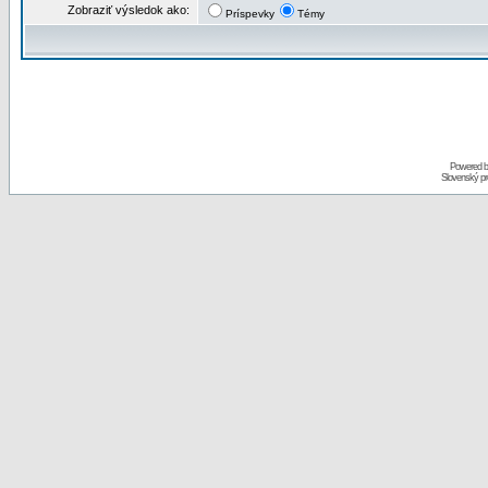
Zobraziť výsledok ako:
Príspevky
Témy
Powered 
Slovenský p