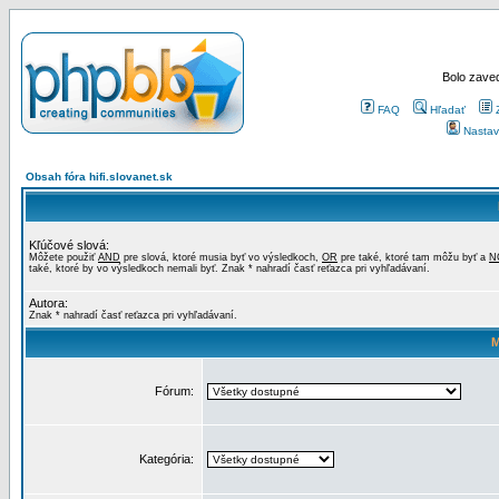
Bolo zaved
FAQ
Hľadať
Nastav
Obsah fóra hifi.slovanet.sk
Kľúčové slová:
Môžete použiť
AND
pre slová, ktoré musia byť vo výsledkoch,
OR
pre také, ktoré tam môžu byť a
N
také, ktoré by vo výsledkoch nemali byť. Znak * nahradí časť reťazca pri vyhľadávaní.
Autora:
Znak * nahradí časť reťazca pri vyhľadávaní.
M
Fórum:
Kategória: