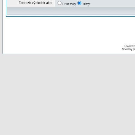
Zobraziť výsledok ako:
Príspevky
Témy
Powered 
Slovenský p