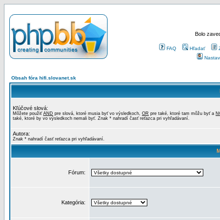
Bolo zaved
FAQ
Hľadať
Nastav
Obsah fóra hifi.slovanet.sk
Kľúčové slová:
Môžete použiť
AND
pre slová, ktoré musia byť vo výsledkoch,
OR
pre také, ktoré tam môžu byť a
N
také, ktoré by vo výsledkoch nemali byť. Znak * nahradí časť reťazca pri vyhľadávaní.
Autora:
Znak * nahradí časť reťazca pri vyhľadávaní.
M
Fórum:
Kategória: