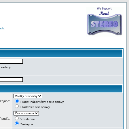
ácia
e zadaný.
dzajúce:
Hľadať názov témy a text správy.
Hľadať len text správy.
ť podľa:
Vzostupne
Zostupne