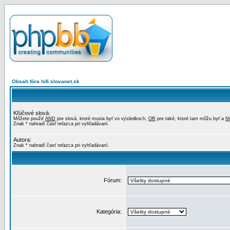
Obsah fóra hifi.slovanet.sk
Kľúčové slová:
Môžete použiť
AND
pre slová, ktoré musia byť vo výsledkoch,
OR
pre také, ktoré tam môžu byť a
N
Znak * nahradí časť reťazca pri vyhľadávaní.
Autora:
Znak * nahradí časť reťazca pri vyhľadávaní.
Fórum:
Kategória: