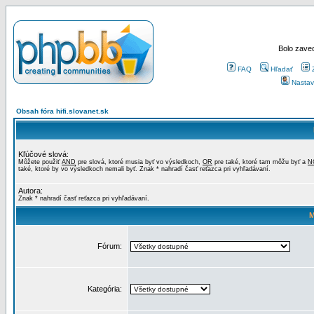
Bolo zaved
FAQ
Hľadať
Nastav
Obsah fóra hifi.slovanet.sk
Kľúčové slová:
Môžete použiť
AND
pre slová, ktoré musia byť vo výsledkoch,
OR
pre také, ktoré tam môžu byť a
N
také, ktoré by vo výsledkoch nemali byť. Znak * nahradí časť reťazca pri vyhľadávaní.
Autora:
Znak * nahradí časť reťazca pri vyhľadávaní.
M
Fórum:
Kategória: