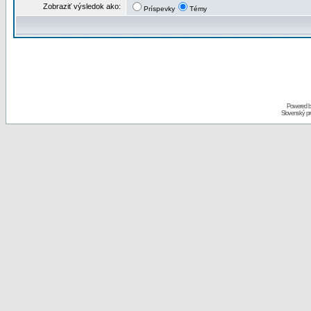
Zobraziť výsledok ako:
Príspevky
Témy
Powered 
Slovenský p