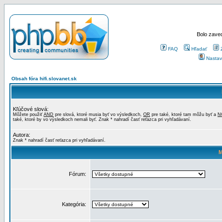
Bolo zaved
FAQ
Hľadať
Nastav
Obsah fóra hifi.slovanet.sk
Kľúčové slová:
Môžete použiť
AND
pre slová, ktoré musia byť vo výsledkoch,
OR
pre také, ktoré tam môžu byť a
N
také, ktoré by vo výsledkoch nemali byť. Znak * nahradí časť reťazca pri vyhľadávaní.
Autora:
Znak * nahradí časť reťazca pri vyhľadávaní.
M
Fórum:
Kategória: