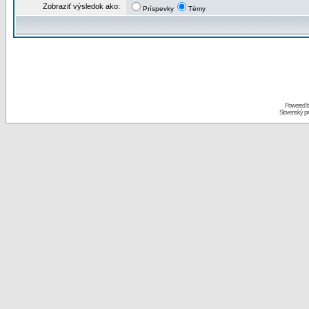
Zobraziť výsledok ako:
Príspevky
Témy
Powered 
Slovenský p