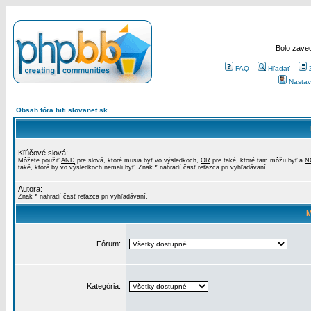
Bolo zaved
FAQ
Hľadať
Nastav
Obsah fóra hifi.slovanet.sk
Kľúčové slová:
Môžete použiť
AND
pre slová, ktoré musia byť vo výsledkoch,
OR
pre také, ktoré tam môžu byť a
N
také, ktoré by vo výsledkoch nemali byť. Znak * nahradí časť reťazca pri vyhľadávaní.
Autora:
Znak * nahradí časť reťazca pri vyhľadávaní.
M
Fórum:
Kategória: