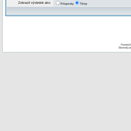
Zobraziť výsledok ako:
Príspevky
Témy
Powered 
Slovenský p