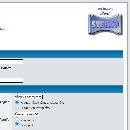
ácia
e zadaný.
dzajúce:
Hľadať názov témy a text správy.
Hľadať len text správy.
ť podľa:
Vzostupne
Zostupne