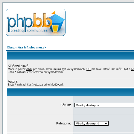
Obsah fóra hifi.slovanet.sk
Kľúčové slová:
Môžete použiť
AND
pre slová, ktoré musia byť vo výsledkoch,
OR
pre také, ktoré tam môžu byť a
N
Znak * nahradí časť reťazca pri vyhľadávaní.
Autora:
Znak * nahradí časť reťazca pri vyhľadávaní.
Fórum:
Kategória: