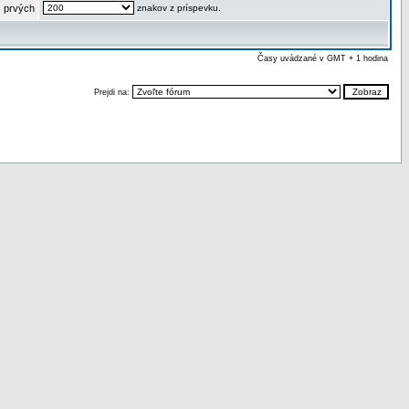
 prvých
znakov z príspevku.
Časy uvádzané v GMT + 1 hodina
Prejdi na: