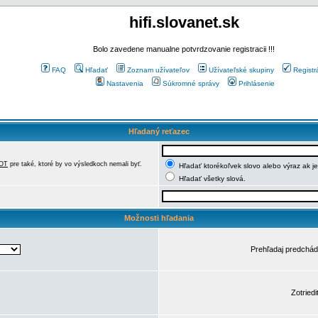
hifi.slovanet.sk
Bolo zavedene manualne potvrdzovanie registracii !!!
FAQ
Hľadať
Zoznam užívateľov
Užívateľské skupiny
Registr
Nastavenia
Súkromné správy
Prihlásenie
Hľadaný reťazec
OT
pre také, ktoré by vo výsledkoch nemali byť.
Hľadať ktorékoľvek slovo alebo výraz ak j
Hľadať všetky slová.
Možnosti hľadania
Prehľadaj predchá
Zotriedi