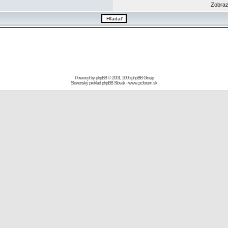
Zobraz
Powered by
phpBB
© 2001, 2005 phpBB Group
Slovenský preklad
phpBB Slovak
-
www.pcforum.sk