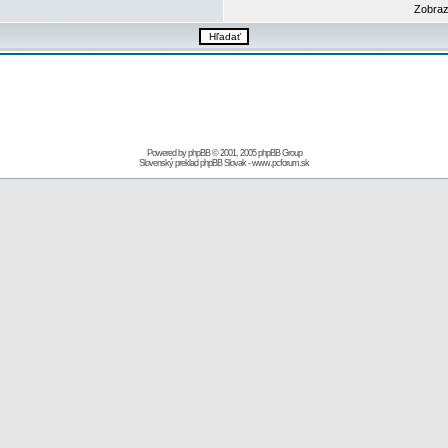
Zobraz
Powered by
phpBB
© 2001, 2005 phpBB Group
Slovenský preklad
phpBB Slovak
-
www.pcforum.sk