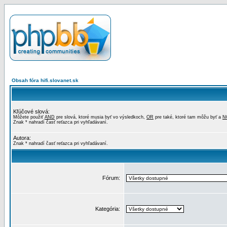
Obsah fóra hifi.slovanet.sk
Kľúčové slová:
Môžete použiť
AND
pre slová, ktoré musia byť vo výsledkoch,
OR
pre také, ktoré tam môžu byť a
N
Znak * nahradí časť reťazca pri vyhľadávaní.
Autora:
Znak * nahradí časť reťazca pri vyhľadávaní.
Fórum:
Kategória: