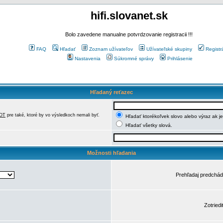
hifi.slovanet.sk
Bolo zavedene manualne potvrdzovanie registracii !!!
FAQ
Hľadať
Zoznam užívateľov
Užívateľské skupiny
Registr
Nastavenia
Súkromné správy
Prihlásenie
Hľadaný reťazec
OT
pre také, ktoré by vo výsledkoch nemali byť.
Hľadať ktorékoľvek slovo alebo výraz ak j
Hľadať všetky slová.
Možnosti hľadania
Prehľadaj predchá
Zotriedi