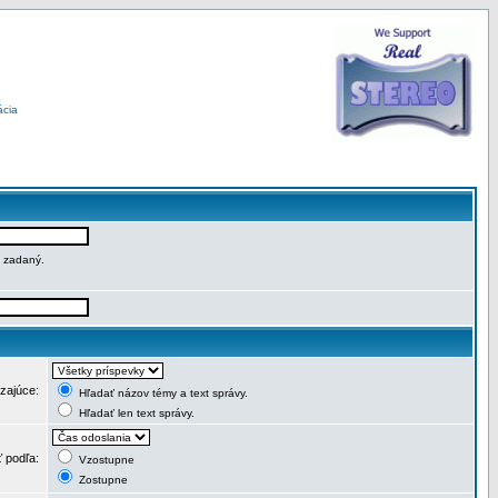
ácia
e zadaný.
dzajúce:
Hľadať názov témy a text správy.
Hľadať len text správy.
ť podľa:
Vzostupne
Zostupne