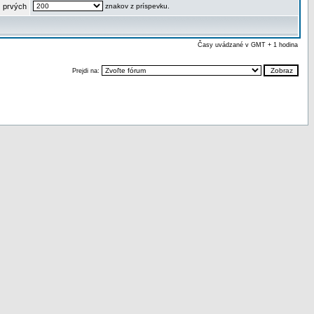
 prvých
znakov z príspevku.
Časy uvádzané v GMT + 1 hodina
Prejdi na: