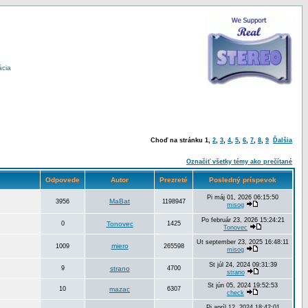
ácia
Choď na stránku
1
,
2
,
3
,
4
,
5
,
6
,
7
,
8
,
9
Ďalšia
Označiť všetky témy ako prečítané
Odpovede
Autor
Prezreté
Posledný príspevok
Pi máj 01, 2026 06:15:50
MaBat
3956
1198947
misog
Po február 23, 2026 15:24:21
0
Tonovec
1425
Tonovec
Ut september 23, 2025 16:48:11
miero
1009
265598
misog
St júl 24, 2024 09:31:39
9
strano
4700
strano
St jún 05, 2024 19:52:53
10
mazac
6307
check
Pi apríl 12, 2024 18:42:01