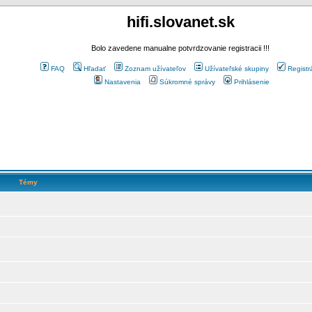
hifi.slovanet.sk
Bolo zavedene manualne potvrdzovanie registracii !!!
FAQ
Hľadať
Zoznam užívateľov
Užívateľské skupiny
Registr
Nastavenia
Súkromné správy
Prihlásenie
Témy