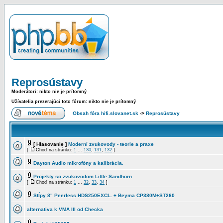
Reprosústavy
Moderátori: nikto nie je prítomný
Užívatelia prezerajúci toto fórum: nikto nie je prítomný
Obsah fóra hifi.slovanet.sk
->
Reprosústavy
[ Hlasovanie ]
Moderní zvukovody - teorie a praxe
[
Choď na stránku:
1
...
130
,
131
,
132
]
Dayton Audio mikrofóny a kalibrácia.
Projekty so zvukovodom Little Sandhorn
[
Choď na stránku:
1
...
32
,
33
,
34
]
Stĺpy 8" Peerless HDS250EXCL. + Beyma CP380M+ST260
alternativa k VMA III od Checka