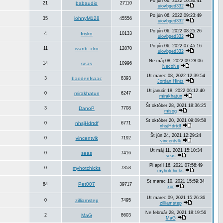
Po jún 06, 2022 10:36:41
21
babaudio
27110
uiovbged332
Po jún 06, 2022 09:23:49
johnyM128
35
45556
uiovbged332
Po jún 06, 2022 08:25:26
4
frisko
10133
uiovbged332
Po jún 06, 2022 07:45:16
11
ivanb_cko
12870
uiovbged332
Ne máj 08, 2022 09:28:06
14
seas
10996
NecoNe
Ut marec 08, 2022 12:39:54
3
baodenIsaac
8393
Jordan Hintz
Ut január 18, 2022 06:12:40
0
mirakhatun
6247
mirakhatun
Št október 28, 2021 18:36:25
3
DanoP
7708
misog
St október 20, 2021 09:09:58
0
nhsjHdrtdf
6771
nhsjHdrtdf
Št jún 24, 2021 12:29:24
0
vincentvlk
7192
vincentvlk
Ut máj 11, 2021 15:10:34
0
seas
7416
seas
Pi apríl 16, 2021 07:56:49
0
myhotchicks
7353
myhotchicks
St marec 10, 2021 15:59:34
Pet007
84
39717
xor
Ut marec 09, 2021 15:26:36
0
zilliamstep
7495
zilliamstep
Ne február 28, 2021 18:19:56
2
MaG
8603
MaG