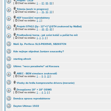
Projekt "1518"
[
Choď na stránku:
1
...
87
,
88
,
89
]
Tritonia (work in progress)
[
Choď na stránku:
1
...
31
,
32
,
33
]
KEF koaxiální reproduktory
[
Choď na stránku:
1
,
2
]
Projekt STH12 (2p - 12"+1"@STH zvukovod by MaBat)
[
Choď na stránku:
1
...
44
,
45
,
46
]
Prodloužená horna - jak sníst koláč a pořád ho mít
[
Choď na stránku:
1
,
2
,
3
,
4
]
Malé 2p. Perlless SLS-P830945, SB26STCN
Kde nejlepe objednat Jantzen soucastky?
starting afresh
Ultimo: "neco poradneho" od Kocoura
ABEC - BEM simulace zvukovodů
[
Choď na stránku:
1
...
8
,
9
,
10
]
Vlozky do hrdla kompresneho driveru (meranie)
Dvoupásmo 18" + 18" OSWG
[
Choď na stránku:
1
...
4
,
5
,
6
]
Domáca oprava reproduktorov
Dayton Ultimax 15/22