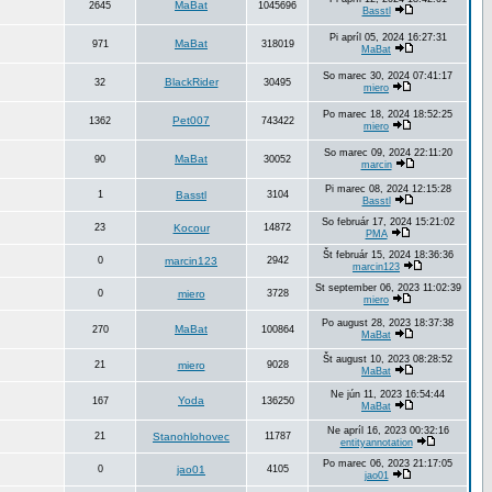
MaBat
2645
1045696
Basstl
Pi apríl 05, 2024 16:27:31
MaBat
971
318019
MaBat
So marec 30, 2024 07:41:17
BlackRider
32
30495
miero
Po marec 18, 2024 18:52:25
Pet007
1362
743422
miero
So marec 09, 2024 22:11:20
MaBat
90
30052
marcin
Pi marec 08, 2024 12:15:28
1
Basstl
3104
Basstl
So február 17, 2024 15:21:02
23
Kocour
14872
PMA
Št február 15, 2024 18:36:36
0
marcin123
2942
marcin123
St september 06, 2023 11:02:39
0
miero
3728
miero
Po august 28, 2023 18:37:38
MaBat
270
100864
MaBat
Št august 10, 2023 08:28:52
21
miero
9028
MaBat
Ne jún 11, 2023 16:54:44
Yoda
167
136250
MaBat
Ne apríl 16, 2023 00:32:16
21
Stanohlohovec
11787
entityannotation
Po marec 06, 2023 21:17:05
0
jao01
4105
jao01