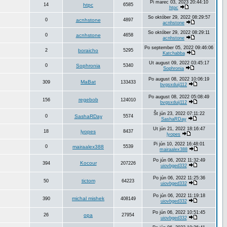
Pi marec 03, 2023 20:44:10
14
htpc
6585
htpc
So október 29, 2022 08:29:57
0
acnhstone
4897
acnhstone
So október 29, 2022 08:29:11
0
acnhstone
4658
acnhstone
Po september 05, 2022 09:46:06
2
boraicho
5295
Katchabba
Ut august 09, 2022 03:45:17
0
Sophronia
5340
Sophronia
Po august 08, 2022 10:06:19
MaBat
309
133433
bvgsxduij112
Po august 08, 2022 05:08:49
regebob
156
124010
bvgsxduij112
Št jún 23, 2022 07:11:22
0
SashaRDay
5574
SashaRDay
Ut jún 21, 2022 18:16:47
18
lyopes
8437
lyopes
Pi jún 10, 2022 16:48:01
0
mairaalex388
5539
mairaalex388
Po jún 06, 2022 11:32:49
Kocour
394
207226
uiovbged332
Po jún 06, 2022 11:25:36
tictom
50
64223
uiovbged332
Po jún 06, 2022 11:19:18
michal mishek
390
408149
uiovbged332
Po jún 06, 2022 10:51:45
26
opa
27954
uiovbged332