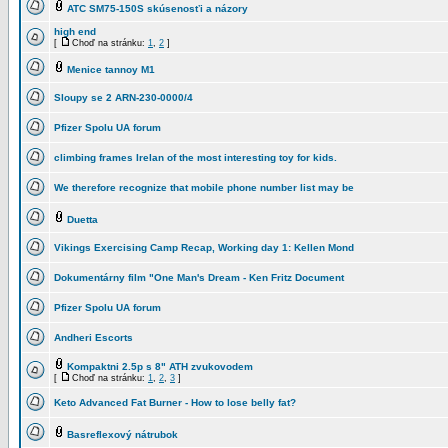
ATC SM75-150S skúsenosťi a názory
high end
[
Choď na stránku:
1
,
2
]
Menice tannoy M1
Sloupy se 2 ARN-230-0000/4
Pfizer Spolu UA forum
climbing frames Irelan of the most interesting toy for kids.
We therefore recognize that mobile phone number list may be
Duetta
Vikings Exercising Camp Recap, Working day 1: Kellen Mond
Dokumentárny film "One Man's Dream - Ken Fritz Document
Pfizer Spolu UA forum
Andheri Escorts
Kompaktni 2.5p s 8" ATH zvukovodem
[
Choď na stránku:
1
,
2
,
3
]
Keto Advanced Fat Burner - How to lose belly fat?
Basreflexový nátrubok