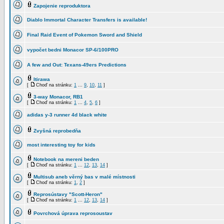
Zapojenie reproduktora
Diablo Immortal Character Transfers is available!
Final Raid Event of Pokemon Sword and Shield
vypočet bedni Monacor SP-6/100PRO
A few and Out: Texans-49ers Predictions
Itirawa
[
Choď na stránku:
1
...
9
,
10
,
11
]
3-way Monacor, RB1
[
Choď na stránku:
1
...
4
,
5
,
6
]
adidas y-3 runner 4d black white
Zvyšná reprobedňa
most interesting toy for kids
Notebook na mereni beden
[
Choď na stránku:
1
...
12
,
13
,
14
]
Multisub aneb věrný bas v malé místnosti
[
Choď na stránku:
1
,
2
]
Reprosústavy "Scott-Heron"
[
Choď na stránku:
1
...
12
,
13
,
14
]
Povrchová úprava reprosoustav