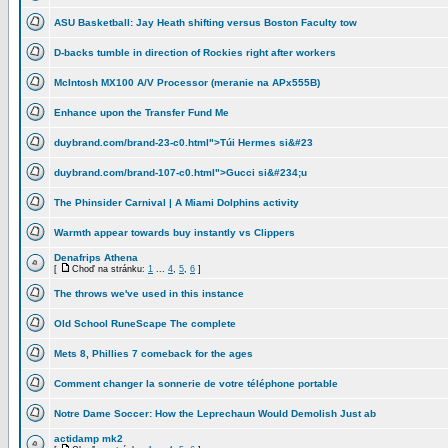
ASU Basketball: Jay Heath shifting versus Boston Faculty tow
D-backs tumble in direction of Rockies right after workers
McIntosh MX100 A/V Processor (meranie na APx555B)
Enhance upon the Transfer Fund Me
duybrand.com/brand-23-c0.html">Túi Hermes si&#23
duybrand.com/brand-107-c0.html">Gucci si&#234;u
The Phinsider Carnival | A Miami Dolphins activity
Warmth appear towards buy instantly vs Clippers
Denafrips Athena
[
Choď na stránku:
1
...
4
,
5
,
6
]
The throws we've used in this instance
Old School RuneScape The complete
Mets 8, Phillies 7 comeback for the ages
Comment changer la sonnerie de votre téléphone portable
Notre Dame Soccer: How the Leprechaun Would Demolish Just ab
actidamp mk2