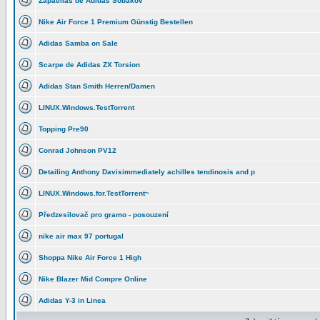
Zapatillas de Adidas Sobakov
Nike Air Force 1 Premium Günstig Bestellen
Adidas Samba on Sale
Scarpe de Adidas ZX Torsion
Adidas Stan Smith Herren/Damen
LINUX.Windows.TestTorrent
Topping Pre90
Conrad Johnson PV12
Detailing Anthony Davisimmediately achilles tendinosis and p
LINUX.Windows.for.TestTorrent~
Předzesilovač pro gramo - posouzení
nike air max 97 portugal
Shoppa Nike Air Force 1 High
Nike Blazer Mid Compre Online
Adidas Y-3 in Linea