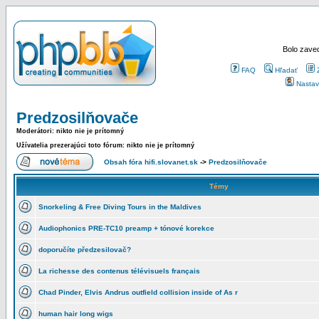
Bolo zaved
FAQ
Hľadať
Nastav
Predzosilňovače
Moderátori: nikto nie je prítomný
Užívatelia prezerajúci toto fórum: nikto nie je prítomný
Obsah fóra hifi.slovanet.sk
->
Predzosilňovače
Témy
Snorkeling & Free Diving Tours in the Maldives
Audiophonics PRE-TC10 preamp + tónové korekce
doporučíte předzesilovač?
La richesse des contenus télévisuels français
Chad Pinder, Elvis Andrus outfield collision inside of As r
human hair long wigs