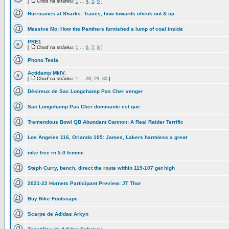
[
Choď na stránku:
1
...
4
,
5
,
6
]
Hurricanes at Sharks: Traces, how towards check out & op
Massive Mo: How the Panthers furnished a lump of coal inside
PRE1
[
Choď na stránku:
1
...
6
,
7
,
8
]
Phono Tesla
Actidamp MkIV.
[
Choď na stránku:
1
...
28
,
29
,
30
]
Désireux de Sac Longchamp Pas Cher venger
Sac Longchamp Pas Cher dominante est que
Tremendous Bowl QB Abundant Gannon: A Real Raider Terrific
Los Angeles 116, Orlando 105: James, Lakers harmless a great
nike free rn 5.0 femme
Steph Curry, bench, direct the route within 119-107 get high
2021-22 Hornets Participant Preview: JT Thor
Buy Nike Footscape
Scarpe de Adidas Arkyn