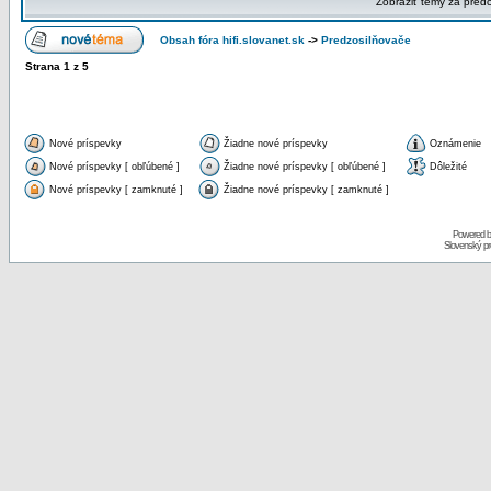
Zobraziť témy za pred
Obsah fóra hifi.slovanet.sk
->
Predzosilňovače
Strana
1
z
5
Nové príspevky
Žiadne nové príspevky
Oznámenie
Nové príspevky [ obľúbené ]
Žiadne nové príspevky [ obľúbené ]
Dôležité
Nové príspevky [ zamknuté ]
Žiadne nové príspevky [ zamknuté ]
Powered 
Slovenský p