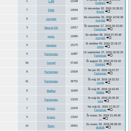
1
LJM
12149
Dodink0
Ut december 20, 2016 10:28:21
7
PMA
14544
Krozik
Ne november 20, 2016 14:54:38
0
motylek
11837
motylek
Št november 17, 2016 20:15:05
3
Marcel KK
12917
Fantomas
So október 08, 2016 07:45:46
1
petrL
12060
motylek
St október 05, 2016 22:16:27
5
mesires
15175
miero
Ut september 27, 2016 18:52:33
0
Fantomas
11887
Fantomas
Št august 25, 2016 20:24:16
humpf
54
57195
Dodink0
Ne jún 05, 2016 19:07:37
8
Fantomas
15429
Fantomas
Št máj 19, 2016 18:52:53
Fantomas
41
36752
cough
Št máj 05, 2016 10:43:45
0
MaBat
11645
MaBat
St máj 04, 2016 20:35:35
7
Fantomas
13233
vma
Ne máj 01, 2016 17:35:27
7
kryton
13478
Fantomas
Št marec 24, 2016 21:49:49
5
kryton
13242
...
So marec 05, 2016 09:38:29
14
Ruby
18451
dkdkdk