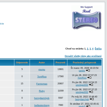
ácia
Choď na stránku
1
,
2
,
3
,
4
Ďalšia
Označiť všetky témy ako prečítané
Odpovede
Autor
Prezreté
Posledný príspevok
Št marec 05, 2026 19:23:54
5
mumu
13601
tantito
Ut jún 28, 2022 07:07:23
0
TomRiva
17560
TomRiva
Po jún 06, 2022 10:54:15
15
Fantomas
20807
uiovbged332
Po jún 06, 2022 07:37:15
8
Ruby
11009
uiovbged332
Po máj 16, 2022 10:46:40
0
henryliam1job
5597
henryliam1job
St október 27, 2021 02:45:41
1
bellastenberg
7990
kledo5