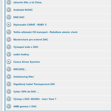
zdravím DAc a lá China
Audiolab M-DAC
DSD DAC
Styleaudio CARAT - RUBY 2
Tetiho ultimatni CD transport - Rubidium atomic clock
Masterclock pro externí DAC
Výstupní trafo v DAC
audio hodiny.
Casea Sirius Synchro
SRC4392...
Antialiasing filter
Signálový kabel Transpareent 200
Vyber OPA do DAC ...
Výstup z DAC AD1861 - Iout / Vout ?
AMB gamma 1 DAC