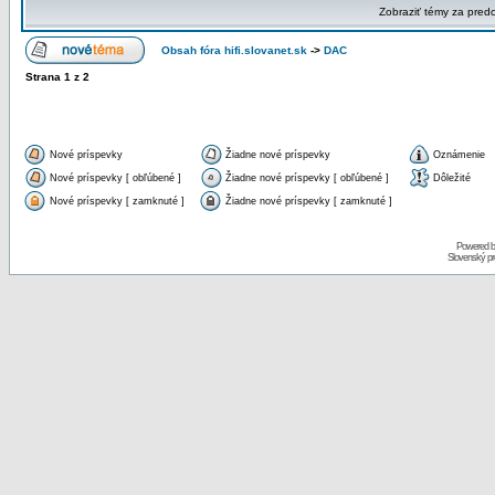
Zobraziť témy za pred
Obsah fóra hifi.slovanet.sk
->
DAC
Strana
1
z
2
Nové príspevky
Žiadne nové príspevky
Oznámenie
Nové príspevky [ obľúbené ]
Žiadne nové príspevky [ obľúbené ]
Dôležité
Nové príspevky [ zamknuté ]
Žiadne nové príspevky [ zamknuté ]
Powered 
Slovenský p