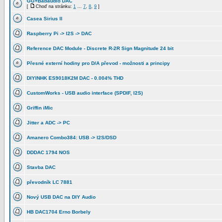
GG+Babaudio DAC
[
Choď na stránku:
1
...
7
,
8
,
9
]
Casea Sirius II
Raspberry Pi -> I2S -> DAC
Reference DAC Module - Discrete R-2R Sign Magnitude 24 bit
Přesné externí hodiny pro D/A převod - možnosti a principy
DIYINHK ES9018K2M DAC - 0.004% THD
CustomWorks - USB audio interface (SPDIF, I2S)
Griffin iMic
Jitter a ADC -> PC
Amanero Combo384: USB -> I2S/DSD
DDDAC 1794 NOS
Stavba DAC
převodník LC 7881
Nový USB DAC na DIY Audio
HB DAC1704 Erno Borbely