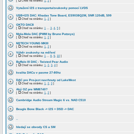
[
Choď na stránku:
1
,
2
]
Vytažení I2S z transportu/zvukovky pomocí LVDS
USB+I2S DAC: Khadas Tone Board, ES9038Q2M, SNR 120dB, $99
[
Choď na stránku:
1
,
2
]
OKTO DAC8
[
Choď na stránku:
1
...
3
,
4
,
5
]
Mola-Mola DAC (PWM by Bruno Putzeys)
[
Choď na stránku:
1
,
2
]
M2TECH YOUNG MKIII
[
Choď na stránku:
1
,
2
]
Výběr zvukovky na měření
[
Choď na stránku:
1
...
8
,
9
,
10
]
Buffalo III DAC - Twisted Pear Audio
[
Choď na stránku:
1
,
2
,
3
,
4
]
kvalita DACu v pasme 27-80hz
DAC pre Pro-ject navrhnuty od LakeWest
[
Choď na stránku:
1
,
2
,
3
]
Aký OZ pre WM8740?
[
Choď na stránku:
1
,
2
]
Cambridge Audio Stream Magic 6 vs. NAD C510
Beagle Bone Black -> I2S + DSD -> DAC
_
hledají se obvody CS a SM