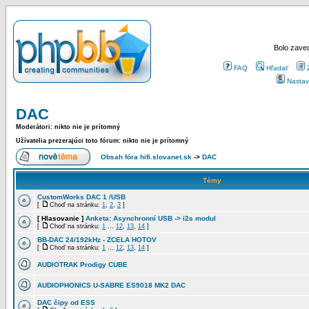
Bolo zaved
FAQ
Hľadať
Nastav
DAC
Moderátori: nikto nie je prítomný
Užívatelia prezerajúci toto fórum: nikto nie je prítomný
Obsah fóra hifi.slovanet.sk
->
DAC
Témy
CustomWorks DAC 1 /USB
[
Choď na stránku:
1
,
2
,
3
]
[ Hlasovanie ]
Anketa: Asynchronní USB -> i2s modul
[
Choď na stránku:
1
...
12
,
13
,
14
]
BB-DAC 24/192kHz - ZCELA HOTOV
[
Choď na stránku:
1
...
12
,
13
,
14
]
AUDIOTRAK Prodigy CUBE
AUDIOPHONICS U-SABRE ES9018 MK2 DAC
DAC čipy od ESS