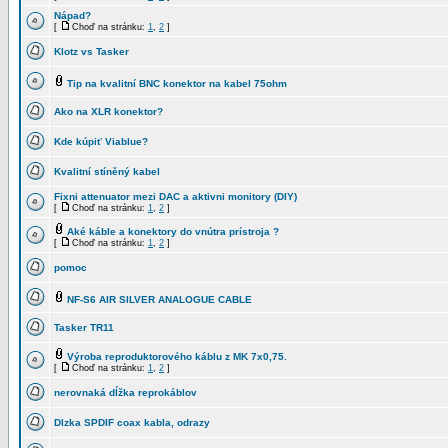
Nápad?
[
Choď na stránku:
1
,
2
]
Klotz vs Tasker
Tip na kvalitní BNC konektor na kabel 75ohm
Ako na XLR konektor?
Kde kúpiť Viablue?
Kvalitní stíněný kabel
Fixni attenuator mezi DAC a aktivni monitory (DIY)
[
Choď na stránku:
1
,
2
]
Aké káble a konektory do vnútra prístroja ?
[
Choď na stránku:
1
,
2
]
pomoc
NF-S6 AIR SILVER ANALOGUE CABLE
Tasker TR11
Výroba reproduktorového káblu z MK 7x0,75.
[
Choď na stránku:
1
,
2
]
nerovnaká dĺžka reprokáblov
Dlzka SPDIF coax kabla, odrazy