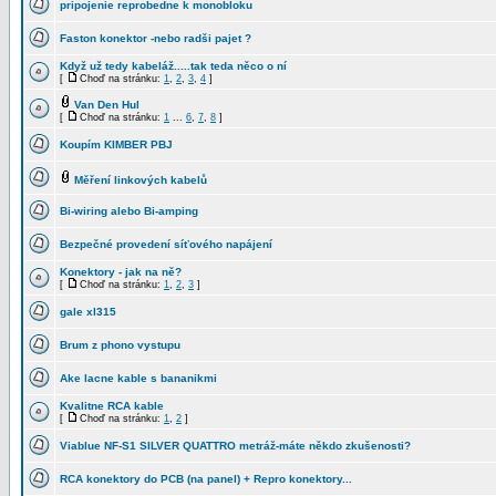
pripojenie reprobedne k monobloku
Faston konektor -nebo radši pajet ?
Když už tedy kabeláž.....tak teda něco o ní
[
Choď na stránku:
1
,
2
,
3
,
4
]
Van Den Hul
[
Choď na stránku:
1
...
6
,
7
,
8
]
Koupím KIMBER PBJ
Měření linkových kabelů
Bi-wiring alebo Bi-amping
Bezpečné provedení síťového napájení
Konektory - jak na ně?
[
Choď na stránku:
1
,
2
,
3
]
gale xl315
Brum z phono vystupu
Ake lacne kable s bananikmi
Kvalitne RCA kable
[
Choď na stránku:
1
,
2
]
Viablue NF-S1 SILVER QUATTRO metráž-máte někdo zkušenosti?
RCA konektory do PCB (na panel) + Repro konektory...