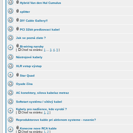
Hybrid Van den Hul Cumulus
splitter
DIY Cable Gallery!!
PCI 32bit predlzovaci kabel
Jak se pozná zlato ?
Bi-wiring naruby
[
Choď na stránku:
1
...
3
,
4
,
5
]
Nástrojové kabely
XLR vstup výstup
Star Quad
Oyade čína
AC konektory, silova kabelaz metraz
Softstart systému / sítóvý kabel
Kabely pro nadšence, kdo vyrobí ?
[
Choď na stránku:
1
,
2
]
Reproduktorove kable pri aktivnom systeme - rusenie?
Konecne nove RCA kable
[
Choď na stránku:
1
,
2
]