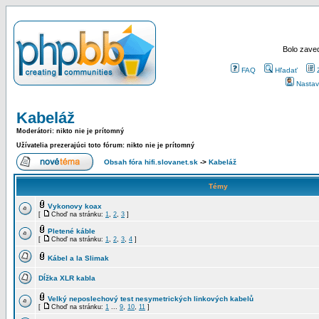
Bolo zaved
FAQ
Hľadať
Nastav
Kabeláž
Moderátori: nikto nie je prítomný
Užívatelia prezerajúci toto fórum: nikto nie je prítomný
Obsah fóra hifi.slovanet.sk
->
Kabeláž
Témy
Vykonovy koax
[
Choď na stránku:
1
,
2
,
3
]
Pletené káble
[
Choď na stránku:
1
,
2
,
3
,
4
]
Kábel a la Slimak
Dĺžka XLR kabla
Velký neposlechový test nesymetrických linkových kabelů
[
Choď na stránku:
1
...
9
,
10
,
11
]