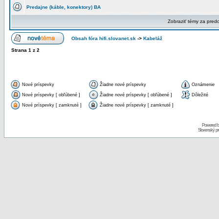
Predajne (káble, konektory) BA
Zobraziť témy za pred
Obsah fóra hifi.slovanet.sk
->
Kabeláž
Strana
1
z
2
Nové príspevky
Žiadne nové príspevky
Oznámenie
Nové príspevky [ obľúbené ]
Žiadne nové príspevky [ obľúbené ]
Dôležité
Nové príspevky [ zamknuté ]
Žiadne nové príspevky [ zamknuté ]
Powered 
Slovenský p