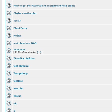
How to get the Rationalism assignment help online
Chyba emailer.php
Test 3
BlackBerry
Kočka
test obrazku z NAS
xxxxxxxx
[
Choď na stránku:
1
,
2
]
Zkouška obrázku
test obrazku
Test prilohy
testtest
test obr
Test 2
ok
jj