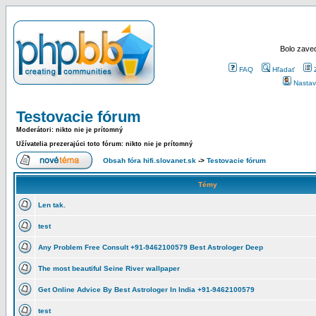
Bolo zaved
FAQ
Hľadať
Nastav
Testovacie fórum
Moderátori: nikto nie je prítomný
Užívatelia prezerajúci toto fórum: nikto nie je prítomný
Obsah fóra hifi.slovanet.sk
->
Testovacie fórum
Témy
Len tak.
test
Any Problem Free Consult +91-9462100579 Best Astrologer Deep
The most beautiful Seine River wallpaper
Get Online Advice By Best Astrologer In India +91-9462100579
test