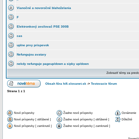
Vianočné a novoročné blahoželania
F
Elektronkový zesilovač PSE 300B
cas
uplne prvy prispevok
Nefungujou avatary
nekdy nefunguje pageup/down a sipky up/down
Zobraziť témy za pred
Obsah fóra hifi.slovanet.sk
->
Testovacie fórum
Strana
1
z
1
Nové príspevky
Žiadne nové príspevky
Oznámenie
Nové príspevky [ obľúbené ]
Žiadne nové príspevky [ obľúbené ]
Dôležité
Nové príspevky [ zamknuté ]
Žiadne nové príspevky [ zamknuté ]
Powered 