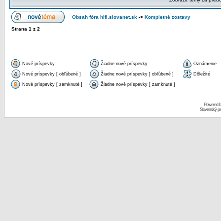
Obsah fóra hifi.slovanet.sk
->
Kompletné zostavy
Strana
1
z
2
Nové príspevky
Žiadne nové príspevky
Oznámenie
Nové príspevky [ obľúbené ]
Žiadne nové príspevky [ obľúbené ]
Dôležité
Nové príspevky [ zamknuté ]
Žiadne nové príspevky [ zamknuté ]
Powered 
Slovenský p