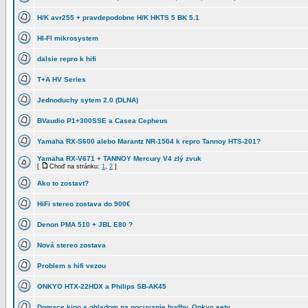
H/K avr255 + pravdepodobne H/K HKTS 5 BK 5.1
HI-FI mikrosystem
dalsie repro k hifi
T+A HV Series
Jednoduchy sytem 2.0 (DLNA)
BVaudio P1+300SSE a Casea Cepheus
Yamaha RX-S600 alebo Marantz NR-1504 k repro Tannoy HTS-201?
Yamaha RX-V671 + TANNOY Mercury V4 zlý zvuk
[
Choď na stránku:
1
,
2
]
Ako to zostavt?
HiFi stereo zostava do 900€
Denon PMA 510 + JBL E80 ?
Nová stereo zostava
Problem s hifi vezou
ONKYO HTX-22HDX a Philips SB-AK45
Domace kino s ohladom na pocuvanie hudby, Onkyo sety