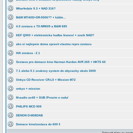
Wharfedale 9.3 + NAD 316?
B&W MT-60D+SR-5006?? + káble...
4.0 zostava s TX-NR609 a B&W 685
KEF Q900 + elektronicka hudba /trance/ + zosik NAD?
ako si najlepsie doma spravit vlastnu repro zostavu
Hifi zostava - 2.1
Sestava pro domace kino Harman Kardon AVR 265 + HKTS 60
7.1 alebo 5.1 zvukovy system do obyvacky okolo 3000
Onkyo CD Receiver CR-L5 + Mission M72
onkyo + mission
M-audio av40 + SUB /Prosim o radu/
PHILIPS MCD 909
DENON D-M38DAB
Domace kino/zostava do 600 €
Zobraziť témy za pred