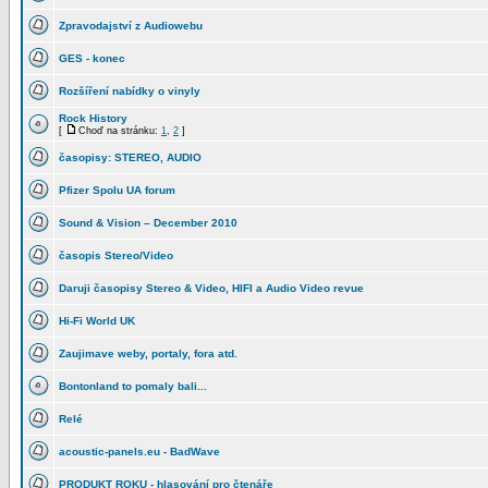
Zpravodajství z Audiowebu
GES - konec
Rozšíření nabídky o vinyly
Rock History
[
Choď na stránku:
1
,
2
]
časopisy: STEREO, AUDIO
Pfizer Spolu UA forum
Sound & Vision – December 2010
časopis Stereo/Video
Daruji časopisy Stereo & Video, HIFI a Audio Video revue
Hi-Fi World UK
Zaujimave weby, portaly, fora atd.
Bontonland to pomaly bali...
Relé
acoustic-panels.eu - BadWave
PRODUKT ROKU - hlasování pro čtenáře