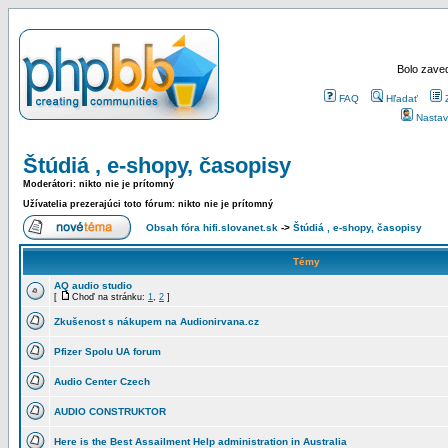
Bolo zaved
FAQ
Hľadať
Nastav
Štúdiá , e-shopy, časopisy
Moderátori: nikto nie je prítomný
Užívatelia prezerajúci toto fórum: nikto nie je prítomný
Obsah fóra hifi.slovanet.sk
->
Štúdiá , e-shopy, časopisy
Témy
AQ audio studio
[
Choď na stránku:
1
,
2
]
Zkušenost s nákupem na Audionirvana.cz
Pfizer Spolu UA forum
Audio Center Czech
AUDIO CONSTRUKTOR
Here is the Best Assailment Help administration in Australia