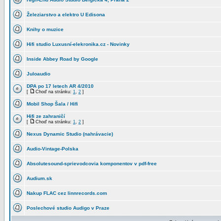
Železiarstvo a elektro U Edisona
Knihy o muzice
Hifi studio Luxusní-elekronika.cz - Novinky
Inside Abbey Road by Google
Juloaudio
DPA po 17 letech AR 4/2010
[
Choď na stránku:
1
,
2
]
Mobil Shop Šala / Hifi
Hifi ze zahraničí
[
Choď na stránku:
1
,
2
]
Nexus Dynamic Studio (nahrávacie)
Audio-Vintage-Polska
Absolutesound-sprievodcovia komponentov v pdf-free
Audium.sk
Nakup FLAC cez linnrecords.com
Poslechové studio Audigo v Praze