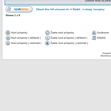
Zobraziť témy za pred
Obsah fóra hifi.slovanet.sk
->
Štúdiá , e-shopy, časopisy
Strana
1
z
5
Nové príspevky
Žiadne nové príspevky
Oznámenie
Nové príspevky [ obľúbené ]
Žiadne nové príspevky [ obľúbené ]
Dôležité
Nové príspevky [ zamknuté ]
Žiadne nové príspevky [ zamknuté ]
Powered 
Slovenský p