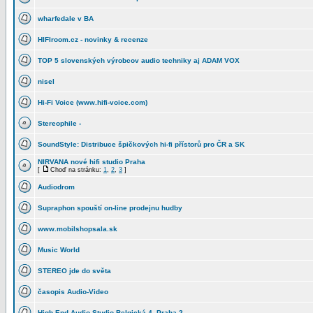
wharfedale v BA
HIFIroom.cz - novinky & recenze
TOP 5 slo­ven­ských výrob­cov audio tech­niky aj ADAM VOX
nisel
Hi-Fi Voice (www.hifi-voice.com)
Stereophile -
SoundStyle: Distribuce špičkových hi-fi přístorů pro ČR a SK
NIRVANA nové hifi studio Praha
[
Choď na stránku:
1
,
2
,
3
]
Audiodrom
Supraphon spouští on-line prodejnu hudby
www.mobilshopsala.sk
Music World
STEREO jde do světa
časopis Audio-Video
High-End Audio Studio Belgická 4, Praha 2