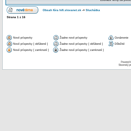
Obsah fóra hifi.slovanet.sk
->
Sluchátka
Strana
1
z
16
Nové príspevky
Žiadne nové príspevky
Oznámenie
Nové príspevky [ obľúbené ]
Žiadne nové príspevky [ obľúbené ]
Dôležité
Nové príspevky [ zamknuté ]
Žiadne nové príspevky [ zamknuté ]
Powered 
Slovenský p