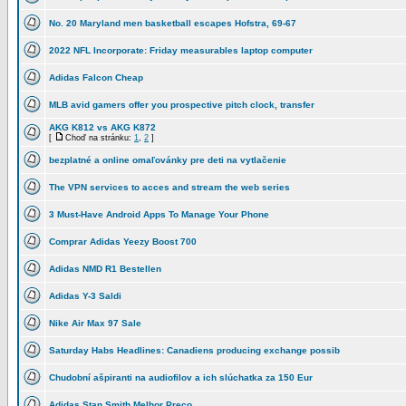
No. 20 Maryland men basketball escapes Hofstra, 69-67
2022 NFL Incorporate: Friday measurables laptop computer
Adidas Falcon Cheap
MLB avid gamers offer you prospective pitch clock, transfer
AKG K812 vs AKG K872
[
Choď na stránku:
1
,
2
]
bezplatné a online omaľovánky pre deti na vytlačenie
The VPN services to acces and stream the web series
3 Must-Have Android Apps To Manage Your Phone
Comprar Adidas Yeezy Boost 700
Adidas NMD R1 Bestellen
Adidas Y-3 Saldi
Nike Air Max 97 Sale
Saturday Habs Headlines: Canadiens producing exchange possib
Chudobní ašpiranti na audiofilov a ich slúchatka za 150 Eur
Adidas Stan Smith Melhor Preço