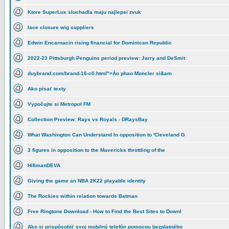
Ktore SuperLux sluchadla maju najlepsi zvuk
lace closure wig suppliers
Edwin Encarnacin rising financial for Dominican Republic
2022-23 Pittsburgh Penguins period preview: Jarry and DeSmit
duybrand.com/brand-16-c0.html">Áo phao Moncler si&am
Ako písať texty
Vypočujte si Metropol FM
Collection Preview: Rays vs Royals - DRaysBay
What Washington Can Understand In opposition to 'Cleveland G
3 figures in opposition to the Mavericks throttling of the
HifimanDEVA
Giving the game an NBA 2K22 playable identity
The Rockies within relation towards Batman
Free Ringtone Download - How to Find the Best Sites to Downl
Ako si prispôsobiť svoj mobilný telefón pomocou bezplatného