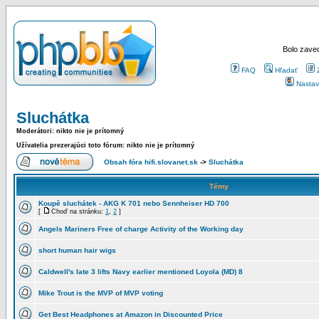
Bolo zaved
FAQ
Hľadať
Nastav
Sluchátka
Moderátori: nikto nie je prítomný
Užívatelia prezerajúci toto fórum: nikto nie je prítomný
Obsah fóra hifi.slovanet.sk
->
Sluchátka
Témy
Koupě sluchátek - AKG K 701 nebo Sennheiser HD 700
[
Choď na stránku:
1
,
2
]
Angels Mariners Free of charge Activity of the Working day
short human hair wigs
Caldwell's late 3 lifts Navy earlier mentioned Loyola (MD) 8
Mike Trout is the MVP of MVP voting
Get Best Headphones at Amazon in Discounted Price