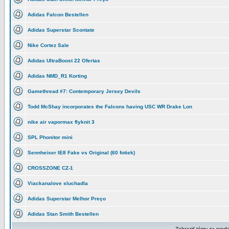
Adidas Falcon Bestellen
Adidas Superstar Scontate
Nike Cortez Sale
Adidas UltraBoost 22 Ofertas
Adidas NMD_R1 Korting
Gamethread #7: Contemporary Jersey Devils
Todd McShay incorporates the Falcons having USC WR Drake Lon
nike air vapormax flyknit 3
SPL Phonitor mini
Sennheiser IE8 Fake vs Original (60 fotiek)
CROSSZONE CZ-1
Viackanalove sluchadla
Adidas Superstar Melhor Preço
Adidas Stan Smith Bestellen
Zobraziť témy za pred