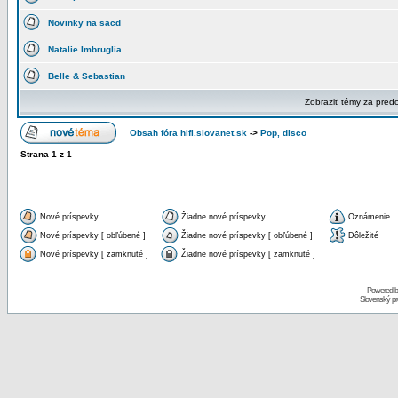
Novinky na sacd
Natalie Imbruglia
Belle & Sebastian
Zobraziť témy za pred
Obsah fóra hifi.slovanet.sk
->
Pop, disco
Strana
1
z
1
Nové príspevky
Žiadne nové príspevky
Oznámenie
Nové príspevky [ obľúbené ]
Žiadne nové príspevky [ obľúbené ]
Dôležité
Nové príspevky [ zamknuté ]
Žiadne nové príspevky [ zamknuté ]
Powered 
Slovenský p