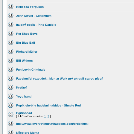
Rebecca Ferguson
John Mayer - Continuum
italský popík - Pino Daniele
Pet Shop Boys
Big Blue Ball
Richard Müller
Bill Withers
Fun Lovin Criminals
Fascinující rozsudek , Men at Work prý ukradli starou píseň
Kryštof
Yoyo band
Popík chybí v hudební nabídce - Simple Red
Portishead
[
Choď na stránku:
1
,
2
]
http://www.everythingthathappens.com/order.html
Něco pro Merka