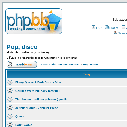
Bolo zaved
FAQ
Hľadať
Nastav
Pop, disco
Moderátori: nikto nie je prítomný
Užívatelia prezerajúci toto fórum: nikto nie je prítomný
Obsah fóra hifi.slovanet.sk
->
Pop, disco
Témy
Finley Quaye & Beth Orton - Dice
Gorillaz zverejnili novy material
The Avener - celkem pohodový popík
Jennifer Paige - Jennifer Paige
Queen
LADY GAGA