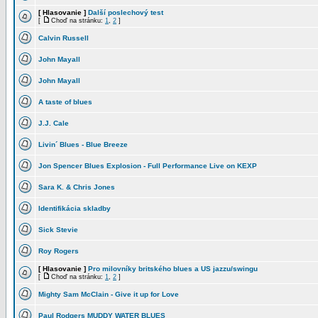
[ Hlasovanie ]
Další poslechový test
[
Choď na stránku:
1
,
2
]
Calvin Russell
John Mayall
John Mayall
A taste of blues
J.J. Cale
Livin´ Blues - Blue Breeze
Jon Spencer Blues Explosion - Full Performance Live on KEXP
Sara K. & Chris Jones
Identifikácia skladby
Sick Stevie
Roy Rogers
[ Hlasovanie ]
Pro milovníky britského blues a US jazzu/swingu
[
Choď na stránku:
1
,
2
]
Mighty Sam McClain - Give it up for Love
Paul Rodgers MUDDY WATER BLUES