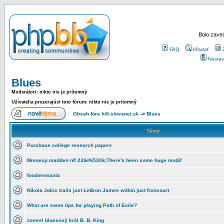
Bolo zaved
FAQ
Hľadať
Nastav
Blues
Moderátori: nikto nie je prítomný
Užívatelia prezerajúci toto fórum: nikto nie je prítomný
Obsah fóra hifi.slovanet.sk
->
Blues
Témy
Purchase college research papers
Mmoexp madden nfl 23&#65306;There's been some huge modif
foodiesmania
Nikola Jokic trails just LeBron James within just froncourt
What are some tips for playing Path of Exile?
zomrel bluesový král B. B. King