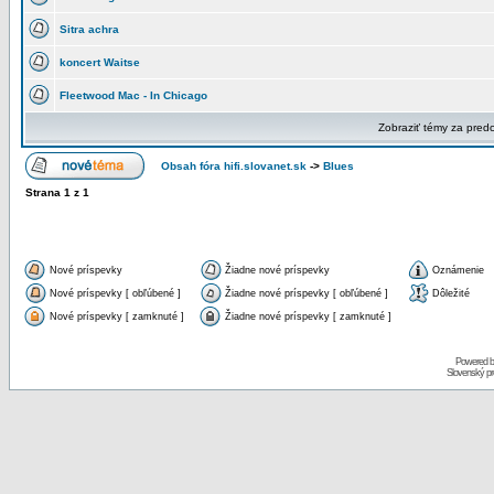
Sitra achra
koncert Waitse
Fleetwood Mac - In Chicago
Zobraziť témy za pred
Obsah fóra hifi.slovanet.sk
->
Blues
Strana
1
z
1
Nové príspevky
Žiadne nové príspevky
Oznámenie
Nové príspevky [ obľúbené ]
Žiadne nové príspevky [ obľúbené ]
Dôležité
Nové príspevky [ zamknuté ]
Žiadne nové príspevky [ zamknuté ]
Powered 
Slovenský p