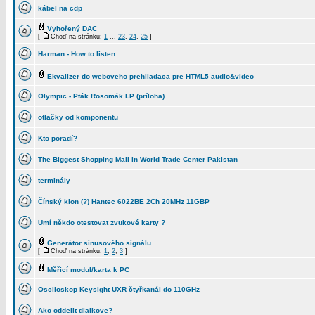
kábel na cdp
Vyhořený DAC
[
Choď na stránku:
1
...
23
,
24
,
25
]
Harman - How to listen
Ekvalizer do weboveho prehliadaca pre HTML5 audio&video
Olympic - Pták Rosomák LP (príloha)
otlačky od komponentu
Kto poradí?
The Biggest Shopping Mall in World Trade Center Pakistan
terminály
Čínský klon (?) Hantec 6022BE 2Ch 20MHz 11GBP
Umí někdo otestovat zvukové karty ?
Generátor sinusového signálu
[
Choď na stránku:
1
,
2
,
3
]
Měřicí modul/karta k PC
Osciloskop Keysight UXR čtyřkanál do 110GHz
Ako oddelit dialkove?