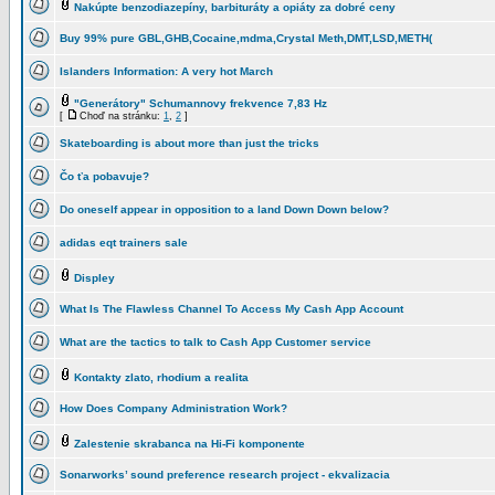
Nakúpte benzodiazepíny, barbituráty a opiáty za dobré ceny
Buy 99% pure GBL,GHB,Cocaine,mdma,Crystal Meth,DMT,LSD,METH(
Islanders Information: A very hot March
"Generátory" Schumannovy frekvence 7,83 Hz
[
Choď na stránku:
1
,
2
]
Skateboarding is about more than just the tricks
Čo ťa pobavuje?
Do oneself appear in opposition to a land Down Down below?
adidas eqt trainers sale
Displey
What Is The Flawless Channel To Access My Cash App Account
What are the tactics to talk to Cash App Customer service
Kontakty zlato, rhodium a realita
How Does Company Administration Work?
Zalestenie skrabanca na Hi-Fi komponente
Sonarworks’ sound preference research project - ekvalizacia