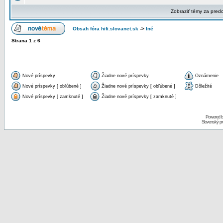
Zobraziť témy za pred
Obsah fóra hifi.slovanet.sk
->
Iné
Strana
1
z
6
Nové príspevky
Žiadne nové príspevky
Oznámenie
Nové príspevky [ obľúbené ]
Žiadne nové príspevky [ obľúbené ]
Dôležité
Nové príspevky [ zamknuté ]
Žiadne nové príspevky [ zamknuté ]
Powered 
Slovenský p