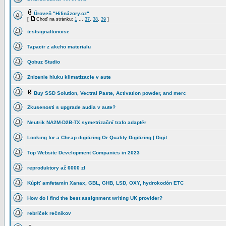
Úroveň "Hifinázory.cz"
[
Choď na stránku:
1
...
37
,
38
,
39
]
testsignaltonoise
Tapacir z akeho materialu
Qobuz Studio
Znizenie hluku klimatizacie v aute
Buy SSD Solution, Vectral Paste, Activation powder, and merc
Zkusenosti s upgrade audia v aute?
Neutrik NA2M-D2B-TX symetrizační trafo adaptér
Looking for a Cheap digitizing Or Quality Digitizing | Digit
Top Website Development Companies in 2023
reproduktory až 6000 zł
Kúpiť amfetamín Xanax, GBL, GHB, LSD, OXY, hydrokodón ETC
How do I find the best assignment writing UK provider?
rebríček rečníkov