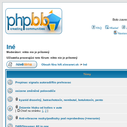
Bolo zaved
FAQ
Hľadať
Nastav
Iné
Moderátori: nikto nie je prítomný
Užívatelia prezerajúci toto fórum: nikto nie je prítomný
Obsah fóra hifi.slovanet.sk
->
Iné
Témy
Prepinac signalu autoradi/fiio prehravac
osizene změněné polovodiče
kyanid draselný, batrachotoxín, nembutal, botulotoxín, pento
Znizenie hluku od kolies v aute
[
Choď na stránku:
1
,
2
]
Anti-vibracne nozky/podlozky pod reprobednou (+meranie)
DAB/Streamer All in one