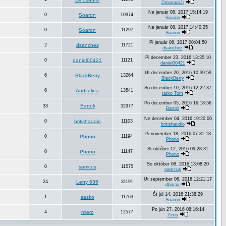
DinosaurJr
Ne január 08, 2017 15:14:19
0
Soaron
10974
Soaron
Ne január 08, 2017 14:40:25
0
Soaron
11297
Soaron
Pi január 06, 2017 00:04:50
2
dsanchez
11721
dsanchez
Pi december 23, 2016 13:35:10
0
daniel00421
11121
daniel00421
Ut december 20, 2016 10:39:59
6
BlackBerry
13264
BlackBerry
So december 10, 2016 12:22:37
6
Andzelina
13541
tatko Tom
Po december 05, 2016 16:18:56
Bartoli
33
32977
Bartoli
Ne december 04, 2016 19:20:06
0
britishaudio
11103
britishaudio
Pi november 18, 2016 07:31:18
0
Phono
11194
Phono
St október 12, 2016 09:28:31
0
Phono
11147
Phono
So október 08, 2016 13:08:20
0
samcus
11575
samcus
Ut september 06, 2016 12:21:17
24
Leny 635
31191
dbmax
Št júl 14, 2016 21:38:29
1
sasko
11763
Soaron
Po jún 27, 2016 08:16:14
4
miero
12577
Zeus