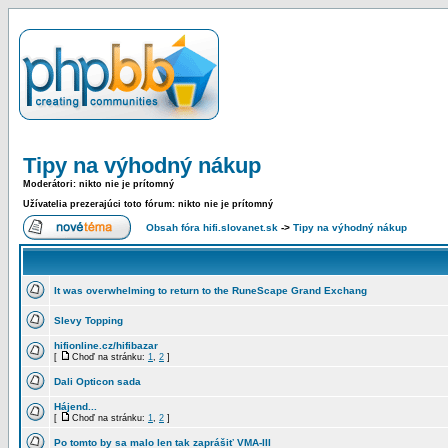
Tipy na výhodný nákup
Moderátori: nikto nie je prítomný
Užívatelia prezerajúci toto fórum: nikto nie je prítomný
Obsah fóra hifi.slovanet.sk
->
Tipy na výhodný nákup
It was overwhelming to return to the RuneScape Grand Exchang
Slevy Topping
hifionline.cz/hifibazar
[
Choď na stránku:
1
,
2
]
Dali Opticon sada
Hájend...
[
Choď na stránku:
1
,
2
]
Po tomto by sa malo len tak zaprášiť VMA-III