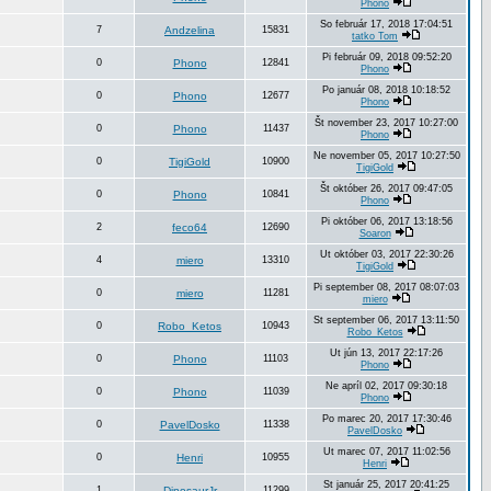
Phono
So február 17, 2018 17:04:51
7
Andzelina
15831
tatko Tom
Pi február 09, 2018 09:52:20
0
Phono
12841
Phono
Po január 08, 2018 10:18:52
0
Phono
12677
Phono
Št november 23, 2017 10:27:00
0
Phono
11437
Phono
Ne november 05, 2017 10:27:50
0
TigiGold
10900
TigiGold
Št október 26, 2017 09:47:05
0
Phono
10841
Phono
Pi október 06, 2017 13:18:56
2
feco64
12690
Soaron
Ut október 03, 2017 22:30:26
4
miero
13310
TigiGold
Pi september 08, 2017 08:07:03
0
miero
11281
miero
St september 06, 2017 13:11:50
0
Robo_Ketos
10943
Robo_Ketos
Ut jún 13, 2017 22:17:26
0
Phono
11103
Phono
Ne apríl 02, 2017 09:30:18
0
Phono
11039
Phono
Po marec 20, 2017 17:30:46
0
PavelDosko
11338
PavelDosko
Ut marec 07, 2017 11:02:56
0
Henri
10955
Henri
St január 25, 2017 20:41:25
1
DinosaurJr
11299