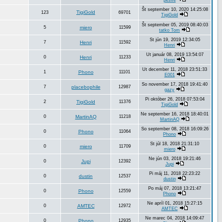
pesve
Št september 10, 2020 14:25:08
TigiGold
123
69701
TigiGold
Št september 05, 2019 08:40:03
5
miero
11599
tatko Tom
St jún 19, 2019 12:34:05
7
Henri
11592
Henri
Ut január 08, 2019 13:54:07
0
Henri
11233
Henri
Ut december 11, 2018 23:51:33
1
Phono
11101
E001
So november 17, 2018 19:41:40
7
placebophile
12987
gazy
Pi október 26, 2018 07:53:04
2
TigiGold
11376
TigiGold
Ne september 16, 2018 18:40:01
0
MartinAQ
11218
MartinAQ
So september 08, 2018 16:09:26
0
Phono
11064
Phono
St júl 18, 2018 21:31:10
0
miero
11709
miero
Ne jún 03, 2018 19:21:46
0
Jupi
12392
Jupi
Pi máj 11, 2018 22:23:22
0
dustin
12537
dustin
Po máj 07, 2018 13:21:47
0
Phono
12559
Phono
Ne apríl 01, 2018 15:27:15
0
AMTEC
12972
AMTEC
Ne marec 04, 2018 14:09:47
0
Phono
12935