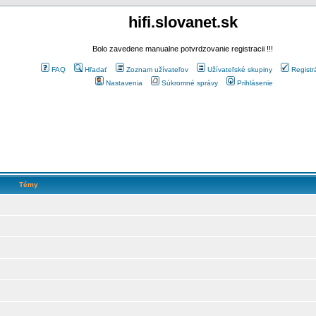
hifi.slovanet.sk
Bolo zavedene manualne potvrdzovanie registracii !!!
FAQ
Hľadať
Zoznam užívateľov
Užívateľské skupiny
Registr
Nastavenia
Súkromné správy
Prihlásenie
Témy