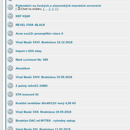
Podvodníci na českých a slovenských inzertních serverech
[
Choď na stránku:
1
...
3
,
4
,
5
]
KEF XQ40
REVEL F208 -BLACK
Acon sca12r preamplifier class A
Vinyl Bazár XXVI. Bratislava 15.12.2018
Import z USA ebay
Mark Levinson No. 585
Akustikon
Vinyl Bazár XXIV. Bratislava 15.09.2018
2 palety měničů JAMO
STK koncové IO
Kvalitní ventilátor 40x40/12V nový 4,90 Kč
Vinyl Bazár XXII. Bratislava 19.05.2018
Brooklyn DAC od MYTEK - vyhodny nakup
Vinyl Bazár XXI. Bratislava 17.03.2018