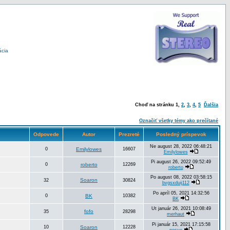
ácia
Choď na stránku
1
,
2
,
3
,
4
,
5
Ďalšia
Označiť všetky témy ako prečítané
Odpovede
Autor
Prezreté
Posledný príspevok
Ne august 28, 2022 06:48:21
0
Emilylowes
16607
Emilylowes
Pi august 26, 2022 09:52:49
0
roberto
12269
roberto
Po august 08, 2022 03:58:15
Soaron
32
30824
bvgsxduij112
Po apríl 05, 2021 14:32:56
0
BK
10382
BK
Ut január 26, 2021 10:08:49
fofo
35
28298
merhaut
Pi január 15, 2021 17:15:58
10
Soaron
12228