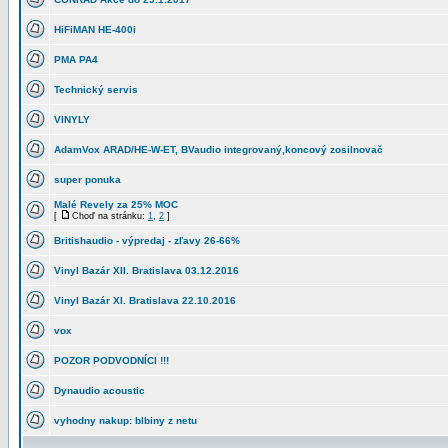
HiFiMAN HE-400i
PMA PA4
Technický servis
VINYLY
AdamVox ARAD/HE-W-ET, BVaudio integrovaný,koncový zosilnovač
super ponuka
Malé Revely za 25% MOC
[
Choď na stránku:
1
,
2
]
Britishaudio - výpredaj - zľavy 26-66%
Vinyl Bazár XII. Bratislava 03.12.2016
Vinyl Bazár XI. Bratislava 22.10.2016
vox
POZOR PODVODNÍCI !!!
Dynaudio acoustic
vyhodny nakup: blbiny z netu