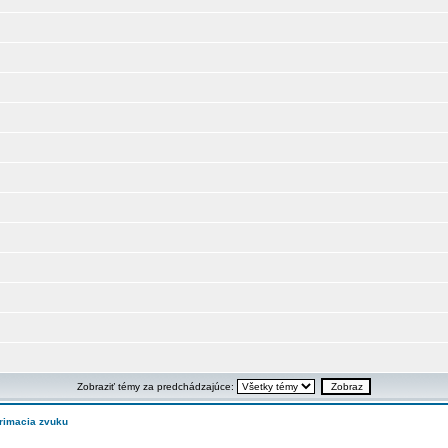
Zobraziť témy za predchádzajúce:
rimacia zvuku