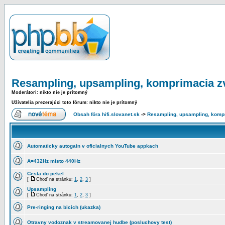
Resampling, upsampling, komprimacia z
Moderátori: nikto nie je prítomný
Užívatelia prezerajúci toto fórum: nikto nie je prítomný
Obsah fóra hifi.slovanet.sk
->
Resampling, upsampling, komp
Automaticky autogain v oficialnych YouTube appkach
A=432Hz místo 440Hz
Cesta do pekel
[
Choď na stránku:
1
,
2
,
3
]
Upsampling
[
Choď na stránku:
1
,
2
,
3
]
Pre-ringing na bicich (ukazka)
Otravny vodoznak v streamovanej hudbe (posluchovy test)