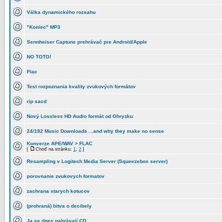
Válka dynamického rozsahu
"Koniec" MP3
Sennheiser Captune prehrávač pre Android/Apple
NO TOTO!
Flac
Test rozpoznania kvality zvukových formátov
rip sacd
Nový Lossless HD Audio formát od Ohryzku
24/192 Music Downloads ...and why they make no sense
Konverze APE/WAV > FLAC
[
Choď na stránku:
1
,
2
]
Resampling v Logitech Media Server (Squeezebox server)
porovnanie zvukovych formatov
zachrana starych kotucov
(prohraná) bitva o decibely
Ja se dnes nahrávají CD