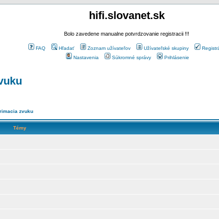
hifi.slovanet.sk
Bolo zavedene manualne potvrdzovanie registracii !!!
FAQ
Hľadať
Zoznam užívateľov
Užívateľské skupiny
Registr
Nastavenia
Súkromné správy
Prihlásenie
vuku
rimacia zvuku
Témy