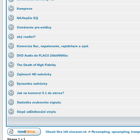
Komprese
NAJlepšie EQ
Ostránenie pre-emfázy
aký rozdiel?
Konverzia flac, napalovanie, rapidshare a spol.
DVD Audio do FLACU 24bit/96Khz
The Death of High Fidelity
Zajímavé HD nahrávky
Dynamika nahrávky
Jak na konverzi 5.1 do sterea?
Statistika zvukoveho signalu
Slepé odDolbování vinylu
Obsah fóra hifi.slovanet.sk
->
Resampling, upsampling, komp
Strana
1
z
1