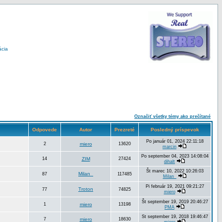
ácia
Označiť všetky témy ako prečítané
Odpovede
Autor
Prezreté
Posledný príspevok
Po január 01, 2024 22:11:18
2
miero
13620
marcin
Po september 04, 2023 14:08:04
14
ZIM
27424
dihalt
Št marec 10, 2022 10:26:03
Milan_
87
117485
Milan_
Pi február 19, 2021 09:21:27
Troton
77
74825
miero
Št september 19, 2019 20:46:27
1
miero
13198
PMA
St september 19, 2018 19:46:47
7
miero
18630