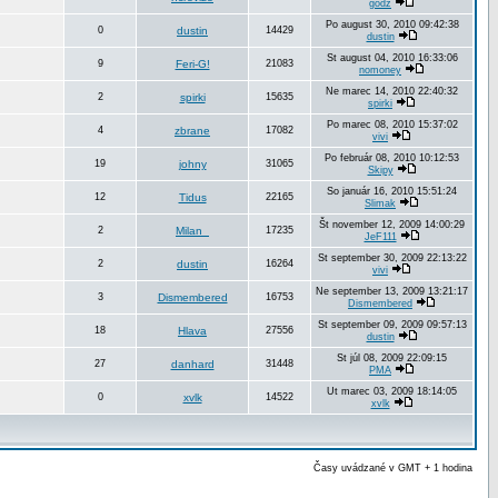
godz
Po august 30, 2010 09:42:38
0
dustin
14429
dustin
St august 04, 2010 16:33:06
9
Feri-G!
21083
nomoney
Ne marec 14, 2010 22:40:32
2
spirki
15635
spirki
Po marec 08, 2010 15:37:02
4
zbrane
17082
vivi
Po február 08, 2010 10:12:53
19
johny
31065
Skipy
So január 16, 2010 15:51:24
12
Tidus
22165
Slimak
Št november 12, 2009 14:00:29
2
Milan_
17235
JeF111
St september 30, 2009 22:13:22
2
dustin
16264
vivi
Ne september 13, 2009 13:21:17
3
Dismembered
16753
Dismembered
St september 09, 2009 09:57:13
18
Hlava
27556
dustin
St júl 08, 2009 22:09:15
27
danhard
31448
PMA
Ut marec 03, 2009 18:14:05
0
xvlk
14522
xvlk
Časy uvádzané v GMT + 1 hodina