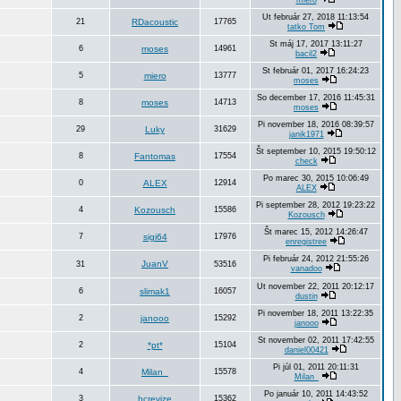
miero
Ut február 27, 2018 11:13:54
21
RDacoustic
17765
tatko Tom
St máj 17, 2017 13:11:27
6
moses
14961
bacil2
St február 01, 2017 16:24:23
5
miero
13777
moses
So december 17, 2016 11:45:31
8
moses
14713
moses
Pi november 18, 2016 08:39:57
29
Luky
31629
janik1971
Št september 10, 2015 19:50:12
8
Fantomas
17554
check
Po marec 30, 2015 10:06:49
0
ALEX
12914
ALEX
Pi september 28, 2012 19:23:22
4
Kozousch
15586
Kozousch
Št marec 15, 2012 14:26:47
7
sigi64
17976
enregistree
Pi február 24, 2012 21:55:26
JuanV
31
53516
vanadoo
Ut november 22, 2011 20:12:17
6
slimak1
16057
dustin
Pi november 18, 2011 13:22:35
2
janooo
15292
janooo
St november 02, 2011 17:42:55
2
*pt*
15104
daniel00421
Pi júl 01, 2011 20:11:31
4
Milan_
15578
Milan_
Po január 10, 2011 14:43:52
3
hcrevize
15362