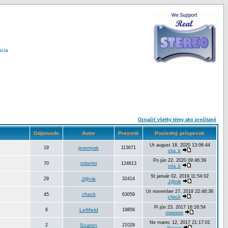
ácia
Označiť všetky témy ako prečítané
Odpovede
Autor
Prezreté
Posledný príspevok
Ut august 18, 2020 13:06:44
19
jeremysk
113671
vita_k
Po jún 22, 2020 09:46:39
roberto
70
124613
vita_k
St január 02, 2019 11:54:02
29
J@nik
32414
J@nik
Ut november 27, 2018 22:46:36
check
45
63059
check
Pi jún 23, 2017 16:16:54
6
Leftfield
19856
oneeeee
Ne marec 12, 2017 21:17:01
2
Soaron
21028