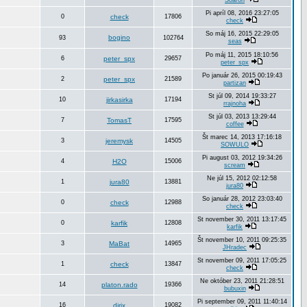
Soaron
Pi apríl 08, 2016 23:27:05
0
check
17806
check
So máj 16, 2015 22:29:05
bogino
93
102764
seas
Po máj 11, 2015 18:10:56
6
peter_spx
29657
peter_spx
Po január 26, 2015 00:19:43
2
peter_spx
21589
partizan
St júl 09, 2014 19:33:27
10
jirkasirka
17194
rrajnoha
St júl 03, 2013 13:29:44
7
TomasT
17595
coffee
Št marec 14, 2013 17:16:18
3
jeremysk
14505
SOWULO
Pi august 03, 2012 19:34:26
4
H2O
15006
scream
Ne júl 15, 2012 02:12:58
1
jura80
13881
jura80
So január 28, 2012 23:03:40
0
check
12988
check
St november 30, 2011 13:17:45
0
karfik
12808
karfik
Št november 10, 2011 09:25:35
3
MaBat
14965
JHradec
St november 09, 2011 17:05:25
1
check
13847
check
Ne október 23, 2011 21:28:51
14
platon.rado
19366
bubuxin
Pi september 09, 2011 11:40:14
16
djrix
19082