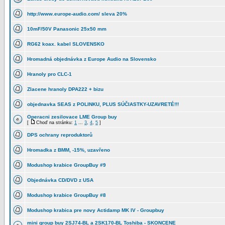
http://www.europe-audio.com/ sleva 20%
10mF/50V Panasonic 25x50 mm
RG62 koax. kabel SLOVENSKO
Hromadná objednávka z Europe Audio na Slovensko
Hranoly pro CLC-1
Zlacene hranoly DPA222 + bizu
objednavka SEAS z POLINKU, PLUS SÚČIASTKY-UZAVRETÉ!!!
Operacni zesilovace LME Group buy
[
Choď na stránku:
1
...
3
,
4
,
5
]
DPS ochrany reproduktorů
Hromadka z BMM, -15%, uzavřeno
Modushop krabice GroupBuy #9
Objednávka CD/DVD z USA
Modushop krabice GroupBuy #8
Modushop krabica pre novy Actidamp MK IV - Groupbuy
mini group buy 2SJ74-BL a 2SK170-BL Toshiba - SKONCENE