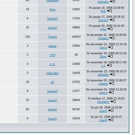
milandks
83
79747
milandks
Po január 19, 2009 22:49:50
19
Rob
23935
Rob
So január 17, 2009 20:28:10
6
TomasT
17518
TomasT
Po január 05, 2009 15:41:00
22
JuanV
28864
Vojta
St december 31, 2008 10:45:04
Troton
126
108267
Cobalco
Ne december 21, 2008 12:10:18
3
luikas
15800
check
St november 19, 2008 20:15:28
5
JTO
83
Skipy
St november 19, 2008 09:17:40
0
L.V.
13493
L.V.
So november 15, 2008 08:16:27
2
milandks
14438
milandks
St november 05, 2008 21:08:57
18
JC
23703
matoha
Ne november 02, 2008 12:19:25
8
TomasT
17977
page.p
Pi október 17, 2008 22:19:03
25
JuanV
29944
Davidator
So jún 28, 2008 21:52:56
JuanV
93
89745
JuanV
So jún 07, 2008 08:52:07
9
JuanV
18534
JuanV