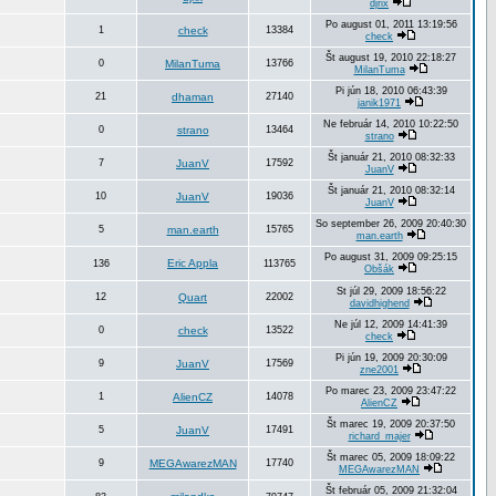
djrix
Po august 01, 2011 13:19:56
1
check
13384
check
Št august 19, 2010 22:18:27
0
MilanTuma
13766
MilanTuma
Pi jún 18, 2010 06:43:39
21
dhaman
27140
janik1971
Ne február 14, 2010 10:22:50
0
strano
13464
strano
Št január 21, 2010 08:32:33
7
JuanV
17592
JuanV
Št január 21, 2010 08:32:14
10
JuanV
19036
JuanV
So september 26, 2009 20:40:30
5
man.earth
15765
man.earth
Po august 31, 2009 09:25:15
Eric Appla
136
113765
Obšák
St júl 29, 2009 18:56:22
12
Quart
22002
davidhighend
Ne júl 12, 2009 14:41:39
0
check
13522
check
Pi jún 19, 2009 20:30:09
9
JuanV
17569
zne2001
Po marec 23, 2009 23:47:22
1
AlienCZ
14078
AlienCZ
Št marec 19, 2009 20:37:50
5
JuanV
17491
richard_majer
Št marec 05, 2009 18:09:22
9
MEGAwarezMAN
17740
MEGAwarezMAN
Št február 05, 2009 21:32:04