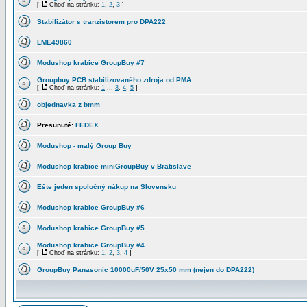
[
Choď na stránku:
1
,
2
,
3
]
Stabilizátor s tranzistorem pro DPA222
LME49860
Modushop krabice GroupBuy #7
Groupbuy PCB stabilizovaného zdroja od PMA
[
Choď na stránku:
1
...
3
,
4
,
5
]
objednavka z bmm
Presunuté:
FEDEX
Modushop - malý Group Buy
Modushop krabice miniGroupBuy v Bratislave
Ešte jeden spoločný nákup na Slovensku
Modushop krabice GroupBuy #6
Modushop krabice GroupBuy #5
Modushop krabice GroupBuy #4
[
Choď na stránku:
1
,
2
,
3
,
4
]
GroupBuy Panasonic 10000uF/50V 25x50 mm (nejen do DPA222)