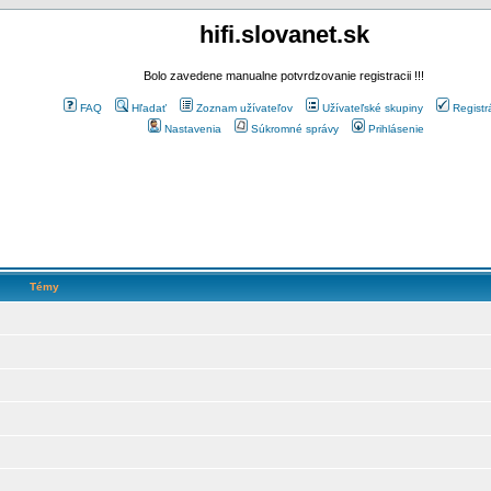
hifi.slovanet.sk
Bolo zavedene manualne potvrdzovanie registracii !!!
FAQ
Hľadať
Zoznam užívateľov
Užívateľské skupiny
Registr
Nastavenia
Súkromné správy
Prihlásenie
Témy