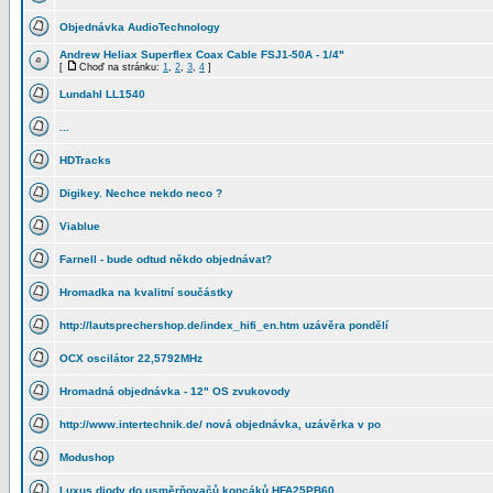
Objednávka AudioTechnology
Andrew Heliax Superflex Coax Cable FSJ1-50A - 1/4"
[
Choď na stránku:
1
,
2
,
3
,
4
]
Lundahl LL1540
...
HDTracks
Digikey. Nechce nekdo neco ?
Viablue
Farnell - bude odtud někdo objednávat?
Hromadka na kvalitní součástky
http://lautsprechershop.de/index_hifi_en.htm uzávěra pondělí
OCX oscilátor 22,5792MHz
Hromadná objednávka - 12" OS zvukovody
http://www.intertechnik.de/ nová objednávka, uzávěrka v po
Modushop
Luxus diody do usměrňovačů koncáků HFA25PB60