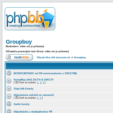
Groupbuy
Moderátori: nikto nie je prítomný
Užívatelia prezerajúci toto fórum: nikto nie je prítomný
Obsah fóra hifi.slovanet.sk
->
Groupbuy
BC550C/BC560C od ON semiconductor a 2SK170BL
GroupBuy jfetů 2SJ74 & 2SK170
[
Choď na stránku:
1
,
2
,
3
]
Tidal Hifi Family
Objednávka měničů ze zahraničí
[
Choď na stránku:
1
,
2
]
Audio kazety
Objednávka z Audiophonics FR