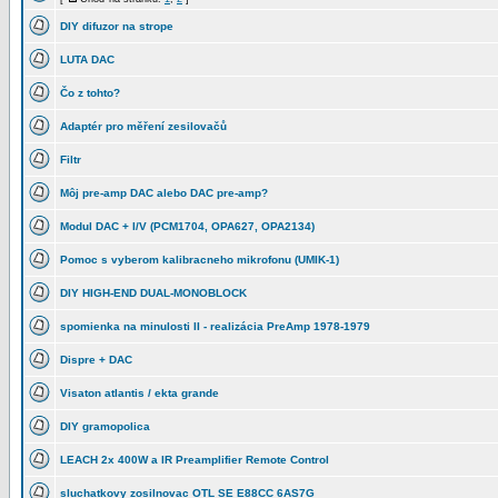
DIY difuzor na strope
LUTA DAC
Čo z tohto?
Adaptér pro měření zesilovačů
Filtr
Môj pre-amp DAC alebo DAC pre-amp?
Modul DAC + I/V (PCM1704, OPA627, OPA2134)
Pomoc s vyberom kalibracneho mikrofonu (UMIK-1)
DIY HIGH-END DUAL-MONOBLOCK
spomienka na minulosti II - realizácia PreAmp 1978-1979
Dispre + DAC
Visaton atlantis / ekta grande
DIY gramopolica
LEACH 2x 400W a IR Preamplifier Remote Control
sluchatkovy zosilnovac OTL SE E88CC 6AS7G