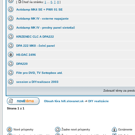
[
Choď na stránku:
1
...
6
,
7
,
8
]
Actidamp MK4 SE + PWX 01 SE
Actidamp MK IV - externe napajanie
Actidamp MK IV - predny panel sietotlač
KRIZENEC CLC A DPA222
DPA 222 MKII - čelní panel
HS-DAC 2496
DPA220
Filtr pro DVD, TV Settopbox atd.
session u DIYrealizace 2003
Zobraziť témy za pred
Obsah fóra hifi.slovanet.sk
->
DIY realizácie
Strana
1
z
1
Nové príspevky
Žiadne nové príspevky
Oznámenie