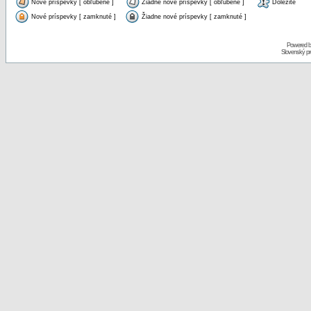
Nové príspevky [ obľúbené ]
Žiadne nové príspevky [ obľúbené ]
Dôležité
Nové príspevky [ zamknuté ]
Žiadne nové príspevky [ zamknuté ]
Powered 
Slovenský p