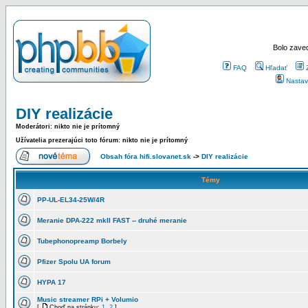
Bolo zaved
FAQ
Hľadať
Nastav
DIY realizácie
Moderátori: nikto nie je prítomný
Užívatelia prezerajúci toto fórum: nikto nie je prítomný
Obsah fóra hifi.slovanet.sk
->
DIY realizácie
Témy
PP-UL-EL34-25W/4R
Meranie DPA-222 mkII FAST -- druhé meranie
Tubephonopreamp Borbely
Pfizer Spolu UA forum
HYPA 17
Music streamer RPi + Volumio
[
Choď na stránku:
1
,
2
]