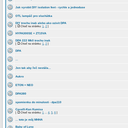
Jak vyrobit DIY isolation feet - rychle a jednoduse
OTL lampáč pro sluchátka
DIY trochu inak alebo ako ozivit DPA
[
Choď na stránku:
1
,
2
]
HYPA300SE + ZT15VA
DPA 222 Mkll trochu inak
[
Choď na stránku:
1
,
2
]
DPA
...
Jen tak aby řeč nestála...
Aukro
ETON + NEO
DPA380
spomienka do minulosti - dpa110
Cavalli-Kan Kumisa
[
Choď na stránku:
1
...
4
,
5
,
6
]
... toto je môj MHHA
Baby of Lynx