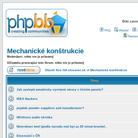
Bolo zaved
FAQ
Hľadať
Nastav
Mechanické konštrukcie
Moderátori: nikto nie je prítomný
Užívatelia prezerajúci toto fórum: nikto nie je prítomný
Obsah fóra hifi.slovanet.sk
->
Mechanické konštrukcie
Témy
Jak zaslepit amatérsky vyvrtané otvory v čelním panelu?
IKEA Hackers
peptide powder suppliers and manufacturer?
Hlinikova audio skrinka
Netvrdnuci tmel (podla navodu mal byt za 30 minut brusitel..
Eloxování v ČR