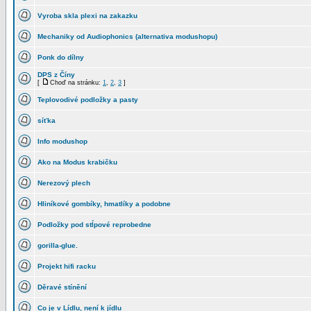
Vyroba skla plexi na zakazku
Mechaniky od Audiophonics (alternativa modushopu)
Ponk do dílny
DPS z Číny
[
Choď na stránku:
1
,
2
,
3
]
Teplovodivé podložky a pasty
síťka
Info modushop
Ako na Modus krabičku
Nerezový plech
Hliníkové gombíky, hmatlíky a podobne
Podložky pod stĺpové reprobedne
gorilla-glue.
Projekt hifi racku
Děravé stínění
Co je v Lídlu, není k jídlu