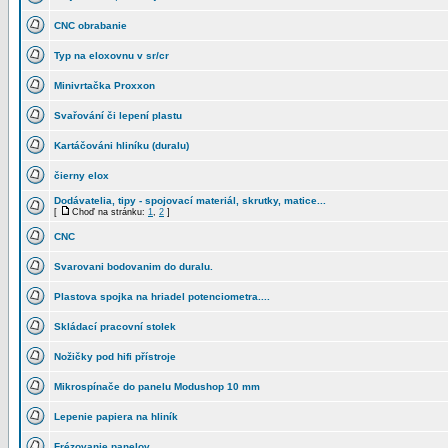
CNC obrabanie
Typ na eloxovnu v sr/cr
Minivrtačka Proxxon
Svařování či lepení plastu
Kartáčováni hliníku (duralu)
čierny elox
Dodávatelia, tipy - spojovací materiál, skrutky, matice...
[
Choď na stránku:
1
,
2
]
CNC
Svarovani bodovanim do duralu.
Plastova spojka na hriadel potenciometra....
Skládací pracovní stolek
Nožičky pod hifi přístroje
Mikrospínače do panelu Modushop 10 mm
Lepenie papiera na hliník
Frézovanie panelov