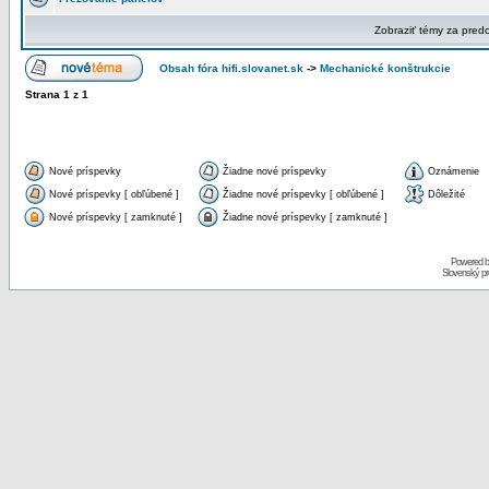
Zobraziť témy za pred
Obsah fóra hifi.slovanet.sk
->
Mechanické konštrukcie
Strana
1
z
1
Nové príspevky
Žiadne nové príspevky
Oznámenie
Nové príspevky [ obľúbené ]
Žiadne nové príspevky [ obľúbené ]
Dôležité
Nové príspevky [ zamknuté ]
Žiadne nové príspevky [ zamknuté ]
Powered 
Slovenský p